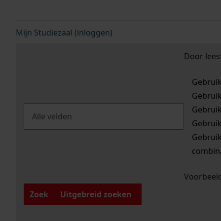
Mijn Studiezaal (inloggen)
Door lees
Gebrui
Gebrui
Gebrui
Gebrui
Gebrui
combina
Voorbeeld
Zoek
Uitgebreid zoeken