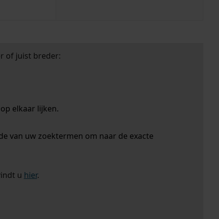
 of juist breder:
p elkaar lijken.
nde van uw zoektermen om naar de exacte
vindt u
hier
.