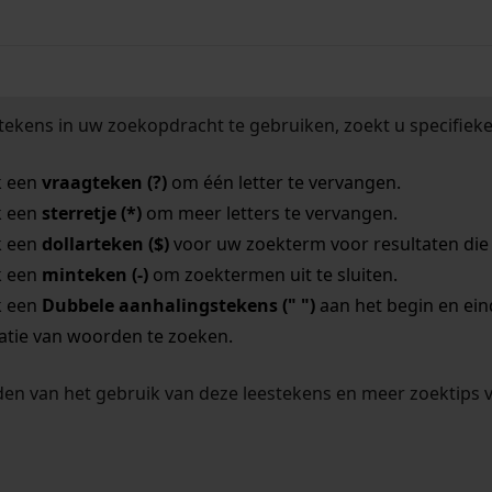
tekens in uw zoekopdracht te gebruiken, zoekt u specifieker
k een
vraagteken (?)
om één letter te vervangen.
k een
sterretje (*)
om meer letters te vervangen.
k een
dollarteken ($)
voor uw zoekterm voor resultaten die o
k een
minteken (-)
om zoektermen uit te sluiten.
k een
Dubbele aanhalingstekens (" ")
aan het begin en ei
tie van woorden te zoeken.
en van het gebruik van deze leestekens en meer zoektips 