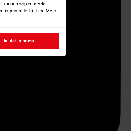
e kunnen wij (en derde
t is prima' te klikken. Meer
Ja, dat is prima