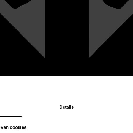
Details
 van cookies