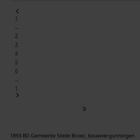
1
...
2
3
4
5
6
...
1
1893-BD Gemeente Stede Broec, bouwvergunningen