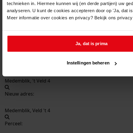
technieken in. Hiermee kunnen wij (en derde partijen) uw ge
371
Plaatsen van een loopbrug bij de woning, 2004
analyseren. U kunt de cookies accepteren door op 'Ja, dat is 
Datering
:
Meer informatie over cookies en privacy? Bekijk ons privac
2004
Beschrijving:
Plaatsen van een loopbrug bij de woning
Ja, dat is prima
Datum vergunning:
27-01-2004
Instellingen beheren
Adres:
Medemblik, 't Veld 4
Nieuw adres:
Medemblik, Veld 't 4
Perceel: