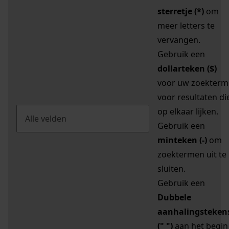
sterretje (*)
om
meer letters te
vervangen.
Gebruik een
dollarteken ($)
voor uw zoekterm
voor resultaten di
op elkaar lijken.
Gebruik een
minteken (-)
om
zoektermen uit te
sluiten.
Gebruik een
Dubbele
aanhalingsteken
(" ")
aan het begin