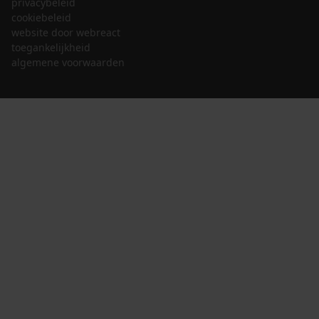
privacybeleid
cookiebeleid
website door webreact
toegankelijkheid
algemene voorwaarden