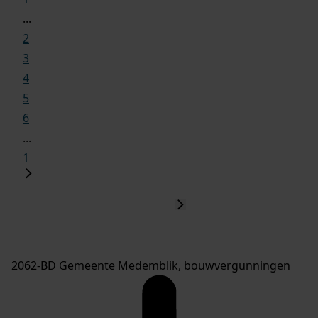
...
2
3
4
5
6
...
1
2062-BD Gemeente Medemblik, bouwvergunningen