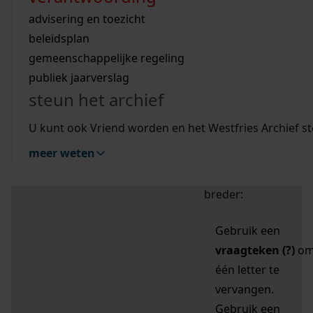
zoektips
Wij helpen u op weg met een aantal zoektips.
bekijk ons geschiedenislokaal
vergunningen
bouwvergunningen
advisering en toezicht
bekijk alle zoektips
beeld en geluid
omgevingsvergunningen
beleidsplan
uitleg nodig?
gemeenschappelijke regeling
publiek jaarverslag
Mijn Studiezaal (inloggen)
Wij helpen u op weg met een aantal zoektips.
steun het archief
bekijk alle zoektips
Door leestekens in
U kunt ook Vriend worden en het Westfries Archief s
uw zoekopdracht te
meer weten
gebruiken, zoekt u
specifieker of juist
breder:
Gebruik een
vraagteken (?)
o
één letter te
vervangen.
Gebruik een