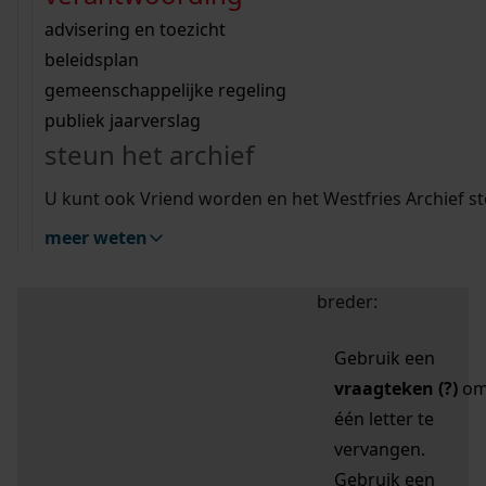
zoektips
Wij helpen u op weg met een aantal zoektips.
bekijk ons geschiedenislokaal
vergunningen
bouwvergunningen
advisering en toezicht
bekijk alle zoektips
beeld en geluid
omgevingsvergunningen
beleidsplan
uitleg nodig?
gemeenschappelijke regeling
publiek jaarverslag
Mijn Studiezaal (inloggen)
Wij helpen u op weg met een aantal zoektips.
steun het archief
bekijk alle zoektips
Door leestekens in
U kunt ook Vriend worden en het Westfries Archief s
uw zoekopdracht te
meer weten
gebruiken, zoekt u
specifieker of juist
breder:
Gebruik een
vraagteken (?)
o
één letter te
vervangen.
Gebruik een