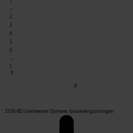
...
2
3
4
5
6
...
1
2335-BD Gemeente Opmeer, bouwvergunningen