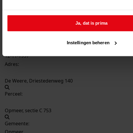
4668
Plaatsen van een carport, 1997
Datering
:
1997
Ja, dat is prima
Beschrijving:
Plaatsen van een carport
Instellingen beheren
Datum vergunning:
12-11-1997
Adres:
De Weere, Driestedenweg 140
Perceel:
Opmeer, sectie C 753
Gemeente:
Opmeer