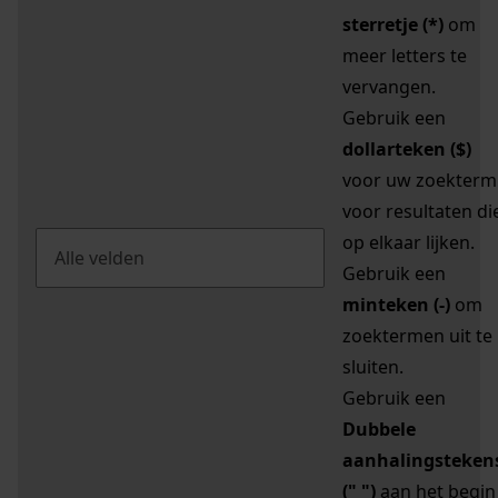
sterretje (*)
om
meer letters te
vervangen.
Gebruik een
dollarteken ($)
voor uw zoekterm
voor resultaten di
op elkaar lijken.
Gebruik een
minteken (-)
om
zoektermen uit te
sluiten.
Gebruik een
Dubbele
aanhalingsteken
(" ")
aan het begin