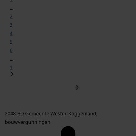
...
2
3
4
5
6
...
1
2048-BD Gemeente Wester-Koggenland,
bouwvergunningen