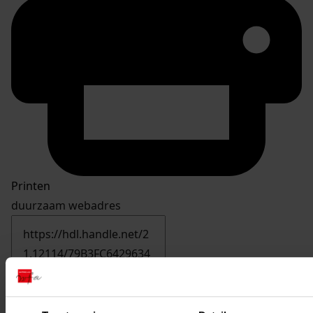
Printen
duurzaam webadres
Inventaris
11. Nrs. 1000-1099