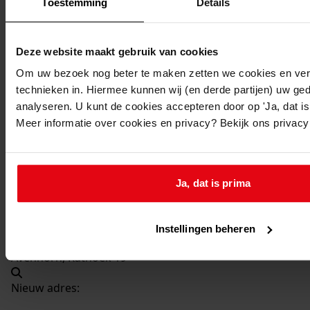
Toestemming
Details
1002
Bouw dak garage, 1986
Datering
:
Deze website maakt gebruik van cookies
1986
Om uw bezoek nog beter te maken zetten we cookies en verg
Beschrijving:
technieken in. Hiermee kunnen wij (en derde partijen) uw ge
analyseren. U kunt de cookies accepteren door op 'Ja, dat is 
Bouw dak garage
Meer informatie over cookies en privacy? Bekijk ons privac
Datum vergunning:
28-04-1986
Adres:
Ja, dat is prima
Avenhorn, Kathoek 18
Instellingen beheren
Avenhorn, Kathoek 19
Nieuw adres: