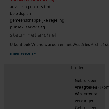
zoektips
Wij helpen u op weg met een aantal zoektips.
bekijk ons geschiedenislokaal
vergunningen
bouwvergunningen
advisering en toezicht
bekijk alle zoektips
beeld en geluid
omgevingsvergunningen
beleidsplan
uitleg nodig?
gemeenschappelijke regeling
publiek jaarverslag
Mijn Studiezaal (inloggen)
Wij helpen u op weg met een aantal zoektips.
steun het archief
bekijk alle zoektips
Door leestekens in
U kunt ook Vriend worden en het Westfries Archief s
uw zoekopdracht te
meer weten
gebruiken, zoekt u
specifieker of juist
breder:
Gebruik een
vraagteken (?)
o
één letter te
vervangen.
Gebruik een