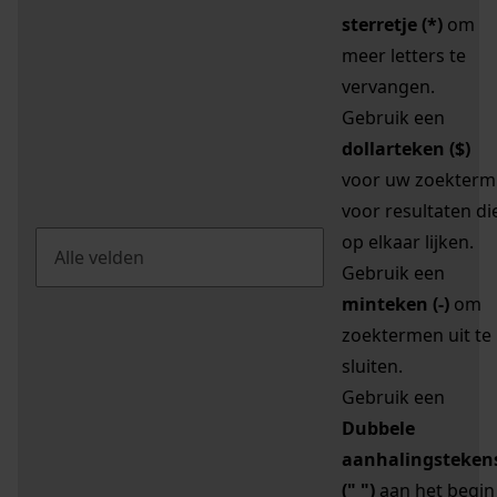
sterretje (*)
om
meer letters te
vervangen.
Gebruik een
dollarteken ($)
voor uw zoekterm
voor resultaten di
op elkaar lijken.
Gebruik een
minteken (-)
om
zoektermen uit te
sluiten.
Gebruik een
Dubbele
aanhalingsteken
(" ")
aan het begin