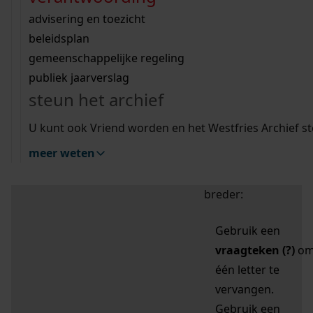
zoektips
Wij helpen u op weg met een aantal zoektips.
bekijk ons geschiedenislokaal
vergunningen
bouwvergunningen
advisering en toezicht
bekijk alle zoektips
beeld en geluid
omgevingsvergunningen
beleidsplan
uitleg nodig?
gemeenschappelijke regeling
publiek jaarverslag
Mijn Studiezaal (inloggen)
Wij helpen u op weg met een aantal zoektips.
steun het archief
bekijk alle zoektips
Door leestekens in
U kunt ook Vriend worden en het Westfries Archief s
uw zoekopdracht te
meer weten
gebruiken, zoekt u
specifieker of juist
breder:
Gebruik een
vraagteken (?)
o
één letter te
vervangen.
Gebruik een