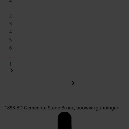
...
2
3
4
5
6
...
1
1893-BD Gemeente Stede Broec, bouwvergunningen