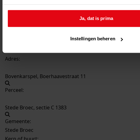
Datering
:
1982
Ja, dat is prima
Beschrijving:
Plaatsen van een dakkapel
Instellingen beheren
Datum vergunning:
09-08-1982
Adres:
Bovenkarspel, Boerhaavestraat 11
Perceel:
Stede Broec, sectie C 1383
Gemeente:
Stede Broec
Kern of buurt: