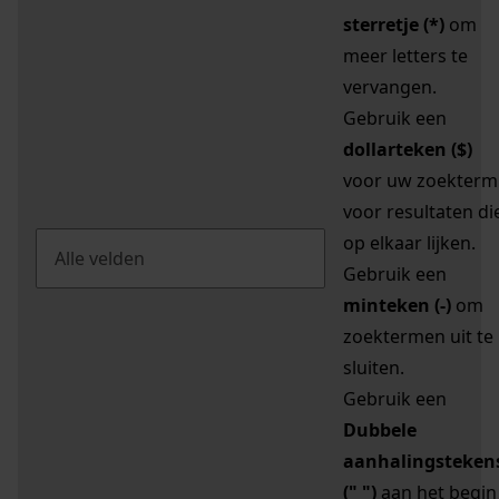
sterretje (*)
om
meer letters te
vervangen.
Gebruik een
dollarteken ($)
voor uw zoekterm
voor resultaten di
op elkaar lijken.
Gebruik een
minteken (-)
om
zoektermen uit te
sluiten.
Gebruik een
Dubbele
aanhalingsteken
(" ")
aan het begin