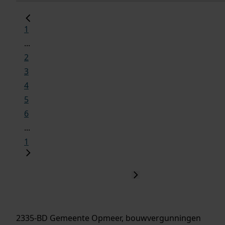
1
...
2
3
4
5
6
...
1
2335-BD Gemeente Opmeer, bouwvergunningen