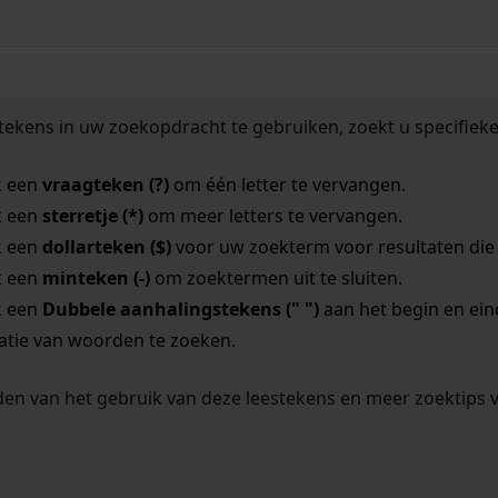
tekens in uw zoekopdracht te gebruiken, zoekt u specifieker
k een
vraagteken (?)
om één letter te vervangen.
k een
sterretje (*)
om meer letters te vervangen.
k een
dollarteken ($)
voor uw zoekterm voor resultaten die o
k een
minteken (-)
om zoektermen uit te sluiten.
k een
Dubbele aanhalingstekens (" ")
aan het begin en ei
tie van woorden te zoeken.
en van het gebruik van deze leestekens en meer zoektips 