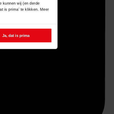
e kunnen wij (en derde
t is prima' te klikken. Meer
Ja, dat is prima