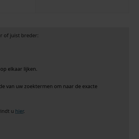
 of juist breder:
p elkaar lijken.
nde van uw zoektermen om naar de exacte
vindt u
hier
.