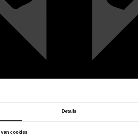
Details
 van cookies