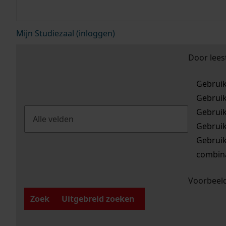
Mijn Studiezaal (inloggen)
Door lees
Gebrui
Gebrui
Gebrui
Gebrui
Gebrui
combina
Voorbeeld
Zoek
Uitgebreid zoeken