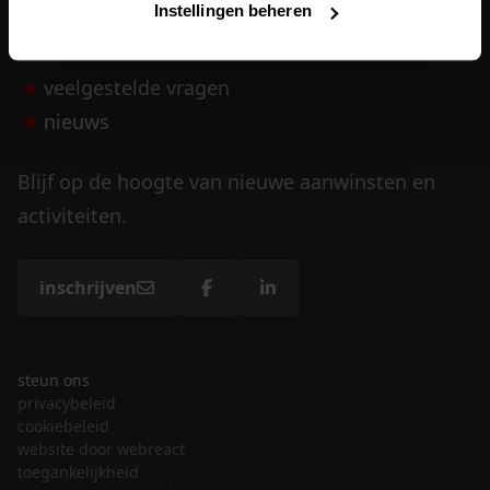
Instellingen beheren
vrijwilligers
veelgestelde vragen
nieuws
Blijf op de hoogte van nieuwe aanwinsten en
activiteiten.
inschrijven
steun ons
privacybeleid
cookiebeleid
website door webreact
toegankelijkheid