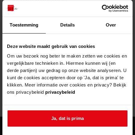
zoektips
Wij helpen u op weg met een aantal zoektips.
bekijk ons geschiedenislokaal
vergunningen
bouwvergunningen
advisering en toezicht
bekijk alle zoektips
beeld en geluid
omgevingsvergunningen
beleidsplan
uitleg nodig?
gemeenschappelijke regeling
Toestemming
Details
Over
publiek jaarverslag
Wij helpen u op weg met een aantal zoektips.
Helaas, er is een fout opgetreden
steun het archief
bekijk alle zoektips
Door een fout tijdens het verwerken van deze pagina is het niet
Deze website maakt gebruik van cookies
mogelijk om deze pagina te kunnen bekijken.
U kunt ook Vriend worden en het Westfries
Om uw bezoek nog beter te maken zetten we cookies en
Archief steunen.
vergelijkbare technieken in. Hiermee kunnen wij (en
404
- Not Found
derde partijen) uw gedrag op onze website analyseren. U
meer weten
kunt de cookies accepteren door op 'Ja, dat is prima' te
Mogelijk kunt u deze pagina niet bezoeken door:
klikken. Meer informatie over cookies en privacy? Bekijk
ons privacybeleid
privacybeleid
een
verouderde bladwijzer/favoriet
een zoekmachine heeft een
verouderde lijst van de website
een
fout getypt
adres
Ja, dat is prima
agenda