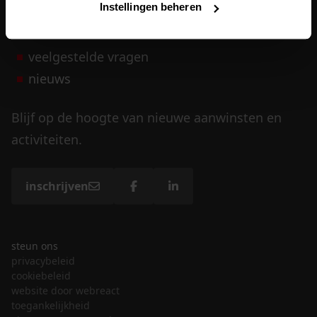
Instellingen beheren
vrijwilligers
veelgestelde vragen
nieuws
Blijf op de hoogte van nieuwe aanwinsten en
activiteiten.
inschrijven
steun ons
privacybeleid
cookiebeleid
website door webreact
toegankelijkheid