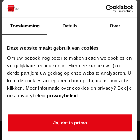
zoektips
Wij helpen u op weg met een aantal zoektips.
bekijk ons geschiedenislokaal
vergunningen
bouwvergunningen
advisering en toezicht
bekijk alle zoektips
beeld en geluid
omgevingsvergunningen
beleidsplan
uitleg nodig?
gemeenschappelijke regeling
Toestemming
Details
Over
publiek jaarverslag
Wij helpen u op weg met een aantal zoektips.
Helaas, er is een fout opgetreden
steun het archief
bekijk alle zoektips
Door een fout tijdens het verwerken van deze pagina is het niet
Deze website maakt gebruik van cookies
mogelijk om deze pagina te kunnen bekijken.
U kunt ook Vriend worden en het Westfries
Om uw bezoek nog beter te maken zetten we cookies en
Archief steunen.
vergelijkbare technieken in. Hiermee kunnen wij (en
404
- Not Found
derde partijen) uw gedrag op onze website analyseren. U
meer weten
kunt de cookies accepteren door op 'Ja, dat is prima' te
Mogelijk kunt u deze pagina niet bezoeken door:
klikken. Meer informatie over cookies en privacy? Bekijk
ons privacybeleid
privacybeleid
een
verouderde bladwijzer/favoriet
een zoekmachine heeft een
verouderde lijst van de website
een
fout getypt
adres
Ja, dat is prima
agenda