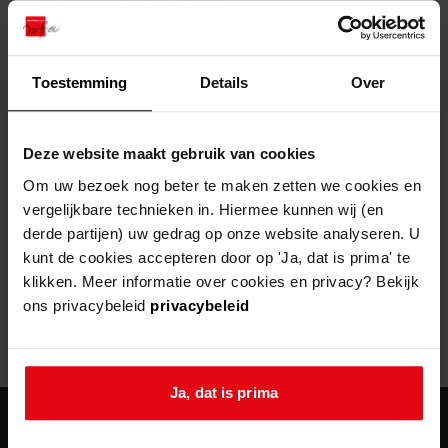
zoektips
Wij helpen u op weg met een aantal zoektips.
bekijk ons geschiedenislokaal
vergunningen
bouwvergunningen
advisering en toezicht
bekijk alle zoektips
beeld en geluid
omgevingsvergunningen
beleidsplan
uitleg nodig?
gemeenschappelijke regeling
Toestemming
Details
Over
publiek jaarverslag
Wij helpen u op weg met een aantal zoektips.
Helaas, er is een fout opgetreden
steun het archief
bekijk alle zoektips
Door een fout tijdens het verwerken van deze pagina is het niet
Deze website maakt gebruik van cookies
mogelijk om deze pagina te kunnen bekijken.
U kunt ook Vriend worden en het Westfries
Om uw bezoek nog beter te maken zetten we cookies en
Archief steunen.
vergelijkbare technieken in. Hiermee kunnen wij (en
404
- Not Found
derde partijen) uw gedrag op onze website analyseren. U
meer weten
kunt de cookies accepteren door op 'Ja, dat is prima' te
Mogelijk kunt u deze pagina niet bezoeken door:
klikken. Meer informatie over cookies en privacy? Bekijk
ons privacybeleid
privacybeleid
een
verouderde bladwijzer/favoriet
een zoekmachine heeft een
verouderde lijst van de website
een
fout getypt
adres
Ja, dat is prima
agenda