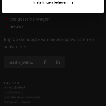
Instellingen beheren
vrijwilligers
veelgestelde vragen
nieuws
Blijf op de hoogte van nieuwe aanwinsten en
activiteiten.
inschrijven
steun ons
privacybeleid
cookiebeleid
website door webreact
toegankelijkheid