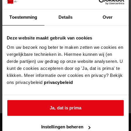
zoektips
Toestemming
Details
Over
Helaas, er is een fout opgetreden
Deze website maakt gebruik van cookies
Door een fout tijdens het verwerken van deze pagina is het niet
Om uw bezoek nog beter te maken zetten we cookies en
mogelijk om deze pagina te kunnen bekijken.
vergelijkbare technieken in. Hiermee kunnen wij (en
derde partijen) uw gedrag op onze website analyseren. U
404
- Not Found
kunt de cookies accepteren door op 'Ja, dat is prima' te
klikken. Meer informatie over cookies en privacy? Bekijk
Mogelijk kunt u deze pagina niet bezoeken door:
ons privacybeleid
privacybeleid
een
verouderde bladwijzer/favoriet
een zoekmachine heeft een
verouderde lijst van de website
een
fout getypt
adres
Ja, dat is prima
Instellingen beheren
agenda