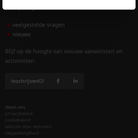
vrijwilligers
veelgestelde vragen
nieuws
Blijf op de hoogte van nieuwe aanwinsten en
activiteiten.
inschrijven
steun ons
privacybeleid
cookiebeleid
website door webreact
toegankelijkheid