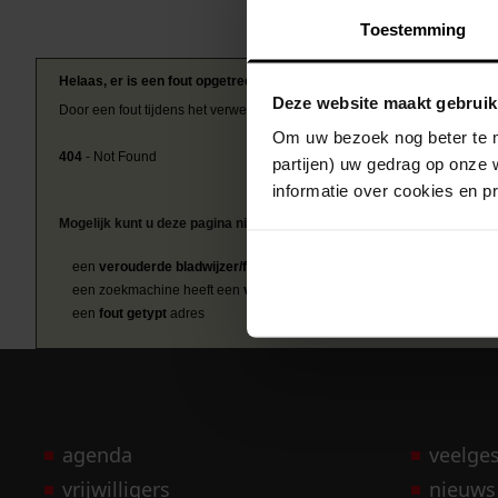
Toestemming
Helaas, er is een fout opgetreden
Deze website maakt gebruik
Door een fout tijdens het verwerken van deze pagina is het niet mogelij
Om uw bezoek nog beter te m
404
- Not Found
partijen) uw gedrag op onze 
informatie over cookies en p
Mogelijk kunt u deze pagina niet bezoeken door:
een
verouderde bladwijzer/favoriet
een zoekmachine heeft een
verouderde lijst van de website
een
fout getypt
adres
agenda
veelge
vrijwilligers
nieuws