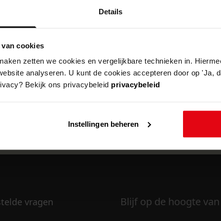
Details
 van cookies
k om deze pagina te kunnen bekijken.
aken zetten we cookies en vergelijkbare technieken in. Hierme
website analyseren. U kunt de cookies accepteren door op 'Ja, da
rivacy? Bekijk ons privacybeleid
privacybeleid
Instellingen beheren
Blijf op de hoogte van
stelde vragen