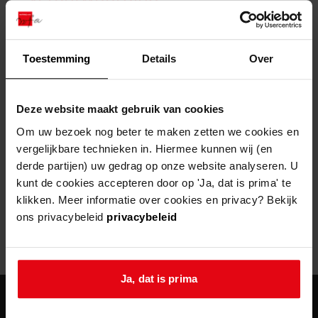
zoektips
Wij helpen u op weg met een aantal zoektips.
bekijk ons geschiedenislokaal
vergunningen
bouwvergunningen
advisering en toezicht
bekijk alle zoektips
beeld en geluid
omgevingsvergunningen
beleidsplan
uitleg nodig?
gemeenschappelijke regeling
Toestemming
Details
Over
publiek jaarverslag
Wij helpen u op weg met een aantal zoektips.
Helaas, er is een fout opgetreden
steun het archief
bekijk alle zoektips
Door een fout tijdens het verwerken van deze pagina is het niet
Deze website maakt gebruik van cookies
mogelijk om deze pagina te kunnen bekijken.
U kunt ook Vriend worden en het Westfries
Om uw bezoek nog beter te maken zetten we cookies en
Archief steunen.
vergelijkbare technieken in. Hiermee kunnen wij (en
404
- Not Found
derde partijen) uw gedrag op onze website analyseren. U
meer weten
kunt de cookies accepteren door op 'Ja, dat is prima' te
Mogelijk kunt u deze pagina niet bezoeken door:
klikken. Meer informatie over cookies en privacy? Bekijk
ons privacybeleid
privacybeleid
een
verouderde bladwijzer/favoriet
een zoekmachine heeft een
verouderde lijst van de website
een
fout getypt
adres
Ja, dat is prima
agenda