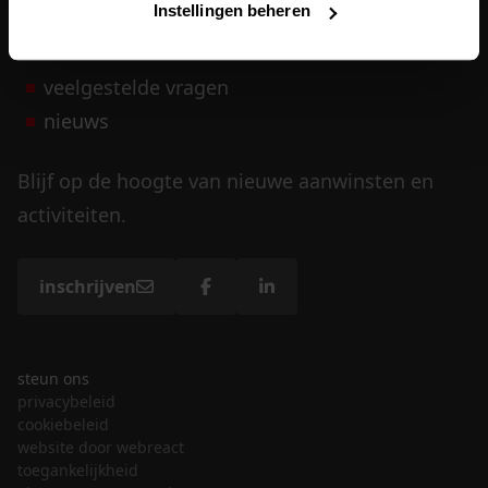
Instellingen beheren
vrijwilligers
veelgestelde vragen
nieuws
Blijf op de hoogte van nieuwe aanwinsten en
activiteiten.
inschrijven
steun ons
privacybeleid
cookiebeleid
website door webreact
toegankelijkheid