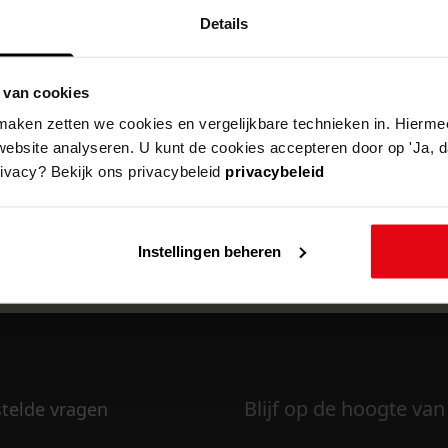
Details
 van cookies
k om deze pagina te kunnen bekijken.
aken zetten we cookies en vergelijkbare technieken in. Hierme
website analyseren. U kunt de cookies accepteren door op 'Ja, da
rivacy? Bekijk ons privacybeleid
privacybeleid
Instellingen beheren
Blijf op de hoogte van
stelde vragen