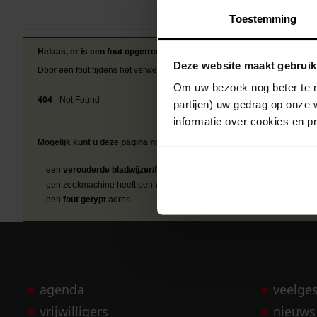
Toestemming
Helaas, er is een fout opgetreden
Deze website maakt gebruik
Door een fout tijdens het verwerken van deze pagina is het niet mogelij
Om uw bezoek nog beter te m
404
- Not Found
partijen) uw gedrag op onze 
informatie over cookies en p
Mogelijk kunt u deze pagina niet bezoeken door:
een
verouderde bladwijzer/favoriet
een zoekmachine heeft een
verouderde lijst van de website
een
fout getypt
adres
agenda
veelge
vrijwilligers
nieuws