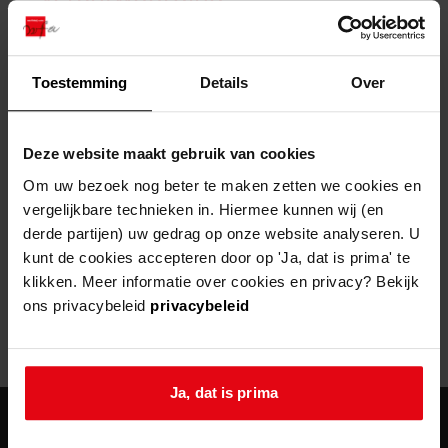
zoektips
Wij helpen u op weg met een aantal zoektips.
bekijk ons geschiedenislokaal
vergunningen
bouwvergunningen
advisering en toezicht
bekijk alle zoektips
beeld en geluid
omgevingsvergunningen
beleidsplan
uitleg nodig?
gemeenschappelijke regeling
Toestemming
Details
Over
publiek jaarverslag
Wij helpen u op weg met een aantal zoektips.
Helaas, er is een fout opgetreden
steun het archief
bekijk alle zoektips
Door een fout tijdens het verwerken van deze pagina is het niet
Deze website maakt gebruik van cookies
mogelijk om deze pagina te kunnen bekijken.
U kunt ook Vriend worden en het Westfries
Om uw bezoek nog beter te maken zetten we cookies en
Archief steunen.
vergelijkbare technieken in. Hiermee kunnen wij (en
404
- Not Found
derde partijen) uw gedrag op onze website analyseren. U
meer weten
kunt de cookies accepteren door op 'Ja, dat is prima' te
Mogelijk kunt u deze pagina niet bezoeken door:
klikken. Meer informatie over cookies en privacy? Bekijk
ons privacybeleid
privacybeleid
een
verouderde bladwijzer/favoriet
een zoekmachine heeft een
verouderde lijst van de website
een
fout getypt
adres
Ja, dat is prima
agenda