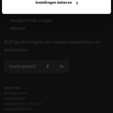
Instellingen beheren
vrijwilligers
veelgestelde vragen
nieuws
Blijf op de hoogte van nieuwe aanwinsten en
activiteiten.
inschrijven
steun ons
privacybeleid
cookiebeleid
website door webreact
toegankelijkheid