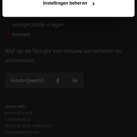
Instellingen beheren
vrijwilligers
veelgestelde vragen
nieuws
Blijf op de hoogte van nieuwe aanwinsten en
activiteiten.
inschrijven
steun ons
privacybeleid
cookiebeleid
website door webreact
toegankelijkheid