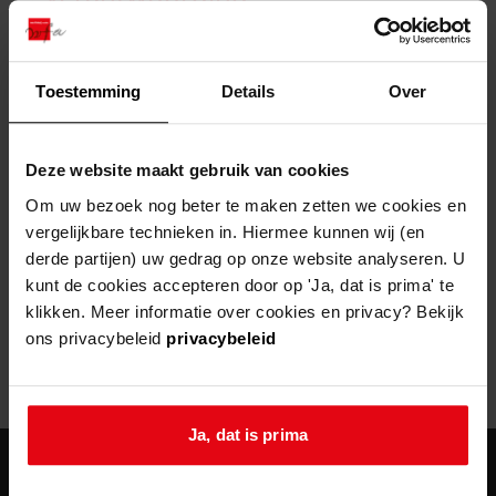
zoektips
Wij helpen u op weg met een aantal zoektips.
bekijk ons geschiedenislokaal
vergunningen
bouwvergunningen
advisering en toezicht
bekijk alle zoektips
beeld en geluid
omgevingsvergunningen
beleidsplan
uitleg nodig?
gemeenschappelijke regeling
Toestemming
Details
Over
publiek jaarverslag
Wij helpen u op weg met een aantal zoektips.
Helaas, er is een fout opgetreden
steun het archief
bekijk alle zoektips
Door een fout tijdens het verwerken van deze pagina is het niet
Deze website maakt gebruik van cookies
mogelijk om deze pagina te kunnen bekijken.
U kunt ook Vriend worden en het Westfries
Om uw bezoek nog beter te maken zetten we cookies en
Archief steunen.
vergelijkbare technieken in. Hiermee kunnen wij (en
404
- Not Found
derde partijen) uw gedrag op onze website analyseren. U
meer weten
kunt de cookies accepteren door op 'Ja, dat is prima' te
Mogelijk kunt u deze pagina niet bezoeken door:
klikken. Meer informatie over cookies en privacy? Bekijk
ons privacybeleid
privacybeleid
een
verouderde bladwijzer/favoriet
een zoekmachine heeft een
verouderde lijst van de website
een
fout getypt
adres
Ja, dat is prima
agenda