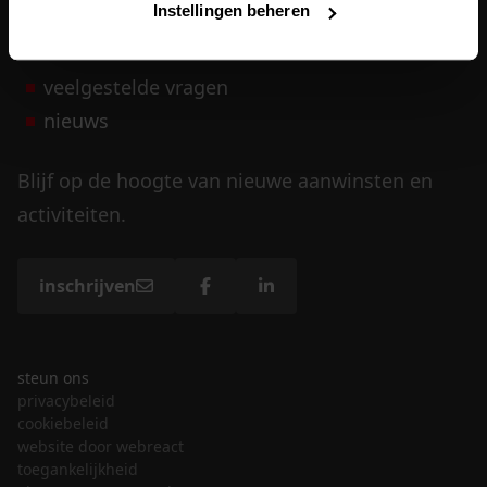
Instellingen beheren
vrijwilligers
veelgestelde vragen
nieuws
Blijf op de hoogte van nieuwe aanwinsten en
activiteiten.
inschrijven
steun ons
privacybeleid
cookiebeleid
website door webreact
toegankelijkheid