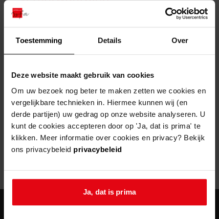
zoektips
Wij helpen u op weg met een aantal zoektips.
bekijk ons geschiedenislokaal
vergunningen
bouwvergunningen
advisering en toezicht
bekijk alle zoektips
beeld en geluid
omgevingsvergunningen
beleidsplan
uitleg nodig?
gemeenschappelijke regeling
Toestemming
Details
Over
publiek jaarverslag
Wij helpen u op weg met een aantal zoektips.
Helaas, er is een fout opgetreden
steun het archief
bekijk alle zoektips
Door een fout tijdens het verwerken van deze pagina is het niet
Deze website maakt gebruik van cookies
mogelijk om deze pagina te kunnen bekijken.
U kunt ook Vriend worden en het Westfries
Om uw bezoek nog beter te maken zetten we cookies en
Archief steunen.
vergelijkbare technieken in. Hiermee kunnen wij (en
404
- Not Found
derde partijen) uw gedrag op onze website analyseren. U
meer weten
kunt de cookies accepteren door op 'Ja, dat is prima' te
Mogelijk kunt u deze pagina niet bezoeken door:
klikken. Meer informatie over cookies en privacy? Bekijk
ons privacybeleid
privacybeleid
een
verouderde bladwijzer/favoriet
een zoekmachine heeft een
verouderde lijst van de website
een
fout getypt
adres
Ja, dat is prima
agenda