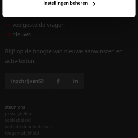
Instellingen beheren
vrijwilligers
veelgestelde vragen
nieuws
Blijf op de hoogte van nieuwe aanwinsten en
activiteiten.
inschrijven
steun ons
privacybeleid
cookiebeleid
website door webreact
toegankelijkheid