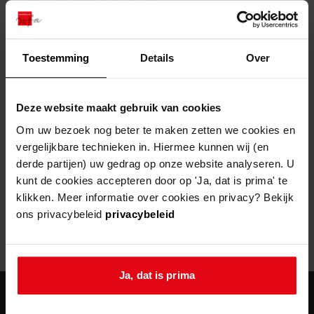
zoektips
Wij helpen u op weg met een aantal zoektips.
bekijk ons geschiedenislokaal
vergunningen
bouwvergunningen
advisering en toezicht
bekijk alle zoektips
beeld en geluid
omgevingsvergunningen
beleidsplan
uitleg nodig?
gemeenschappelijke regeling
Toestemming
Details
Over
publiek jaarverslag
Wij helpen u op weg met een aantal zoektips.
Helaas, er is een fout opgetreden
steun het archief
bekijk alle zoektips
Door een fout tijdens het verwerken van deze pagina is het niet
Deze website maakt gebruik van cookies
mogelijk om deze pagina te kunnen bekijken.
U kunt ook Vriend worden en het Westfries
Om uw bezoek nog beter te maken zetten we cookies en
Archief steunen.
vergelijkbare technieken in. Hiermee kunnen wij (en
404
- Not Found
derde partijen) uw gedrag op onze website analyseren. U
meer weten
kunt de cookies accepteren door op 'Ja, dat is prima' te
Mogelijk kunt u deze pagina niet bezoeken door:
klikken. Meer informatie over cookies en privacy? Bekijk
ons privacybeleid
privacybeleid
een
verouderde bladwijzer/favoriet
een zoekmachine heeft een
verouderde lijst van de website
een
fout getypt
adres
Ja, dat is prima
agenda