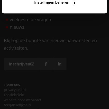
Instellingen beheren
vrijwilligers
veelgestelde vragen
nieuws
Blijf op de hoogte van nieuwe aanwinsten en
activiteiten.
inschrijven
steun ons
privacybeleid
cookiebeleid
website door webreact
toegankelijkheid