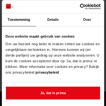
zoektips
Wij helpen u op weg met een aantal zoektips.
bekijk ons geschiedenislokaal
vergunningen
bouwvergunningen
advisering en toezicht
bekijk alle zoektips
beeld en geluid
omgevingsvergunningen
beleidsplan
uitleg nodig?
gemeenschappelijke regeling
Toestemming
Details
Over
publiek jaarverslag
Wij helpen u op weg met een aantal zoektips.
Helaas, er is een fout opgetreden
steun het archief
bekijk alle zoektips
Door een fout tijdens het verwerken van deze pagina is het niet
Deze website maakt gebruik van cookies
mogelijk om deze pagina te kunnen bekijken.
U kunt ook Vriend worden en het Westfries
Om uw bezoek nog beter te maken zetten we cookies en
Archief steunen.
vergelijkbare technieken in. Hiermee kunnen wij (en
404
- Not Found
derde partijen) uw gedrag op onze website analyseren. U
meer weten
kunt de cookies accepteren door op 'Ja, dat is prima' te
Mogelijk kunt u deze pagina niet bezoeken door:
klikken. Meer informatie over cookies en privacy? Bekijk
ons privacybeleid
privacybeleid
een
verouderde bladwijzer/favoriet
een zoekmachine heeft een
verouderde lijst van de website
een
fout getypt
adres
Ja, dat is prima
agenda