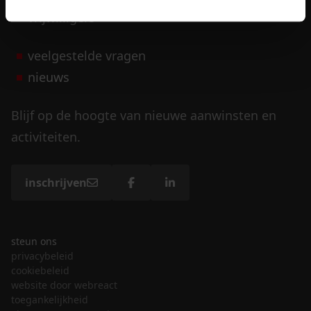
vrijwilligers
veelgestelde vragen
nieuws
Blijf op de hoogte van nieuwe aanwinsten en
activiteiten.
inschrijven
steun ons
privacybeleid
cookiebeleid
website door webreact
toegankelijkheid