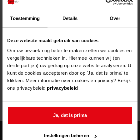
zoektips
Toestemming
Details
Over
Helaas, er is een fout opgetreden
Deze website maakt gebruik van cookies
Door een fout tijdens het verwerken van deze pagina is het niet
Om uw bezoek nog beter te maken zetten we cookies en
mogelijk om deze pagina te kunnen bekijken.
vergelijkbare technieken in. Hiermee kunnen wij (en
derde partijen) uw gedrag op onze website analyseren. U
404
- Not Found
kunt de cookies accepteren door op 'Ja, dat is prima' te
klikken. Meer informatie over cookies en privacy? Bekijk
Mogelijk kunt u deze pagina niet bezoeken door:
ons privacybeleid
privacybeleid
een
verouderde bladwijzer/favoriet
een zoekmachine heeft een
verouderde lijst van de website
een
fout getypt
adres
Ja, dat is prima
Instellingen beheren
agenda