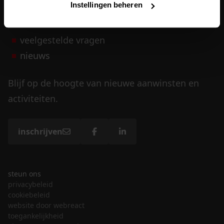
Instellingen beheren
vrijwilligers
veelgestelde vragen
nieuws
Blijf op de hoogte van nieuwe aanwinsten en
activiteiten.
inschrijven
steun ons
privacybeleid
cookiebeleid
website door webreact
toegankelijkheid