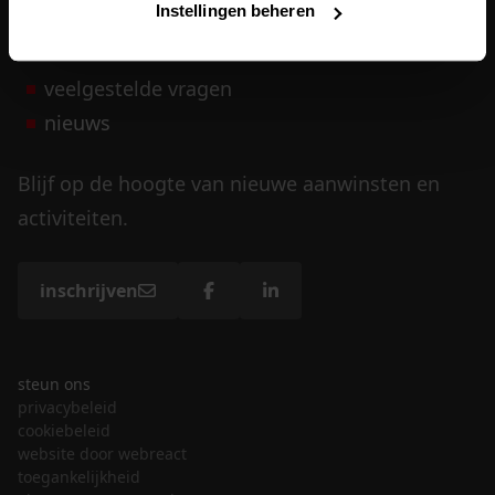
Instellingen beheren
vrijwilligers
veelgestelde vragen
nieuws
Blijf op de hoogte van nieuwe aanwinsten en
activiteiten.
inschrijven
steun ons
privacybeleid
cookiebeleid
website door webreact
toegankelijkheid