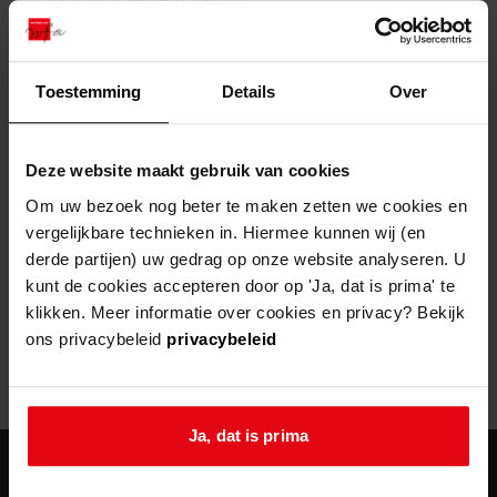
zoektips
Wij helpen u op weg met een aantal zoektips.
bekijk ons geschiedenislokaal
vergunningen
bouwvergunningen
advisering en toezicht
bekijk alle zoektips
beeld en geluid
omgevingsvergunningen
beleidsplan
uitleg nodig?
gemeenschappelijke regeling
Toestemming
Details
Over
publiek jaarverslag
Wij helpen u op weg met een aantal zoektips.
Helaas, er is een fout opgetreden
steun het archief
bekijk alle zoektips
Door een fout tijdens het verwerken van deze pagina is het niet
Deze website maakt gebruik van cookies
mogelijk om deze pagina te kunnen bekijken.
U kunt ook Vriend worden en het Westfries
Om uw bezoek nog beter te maken zetten we cookies en
Archief steunen.
vergelijkbare technieken in. Hiermee kunnen wij (en
404
- Not Found
derde partijen) uw gedrag op onze website analyseren. U
meer weten
kunt de cookies accepteren door op 'Ja, dat is prima' te
Mogelijk kunt u deze pagina niet bezoeken door:
klikken. Meer informatie over cookies en privacy? Bekijk
ons privacybeleid
privacybeleid
een
verouderde bladwijzer/favoriet
een zoekmachine heeft een
verouderde lijst van de website
een
fout getypt
adres
Ja, dat is prima
agenda