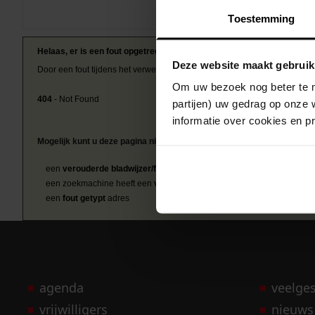
Toestemming
Helaas, er is een fout opgetreden
Deze website maakt gebruik
Door een fout tijdens het verwerken van deze pagina is het niet mogelij
Om uw bezoek nog beter te m
404
- Not Found
partijen) uw gedrag op onze 
informatie over cookies en p
Mogelijk kunt u deze pagina niet bezoeken door:
een
verouderde bladwijzer/favoriet
een zoekmachine heeft een
verouderde lijst van de website
een
fout getypt
adres
agenda
veelge
vrijwilligers
nieuws