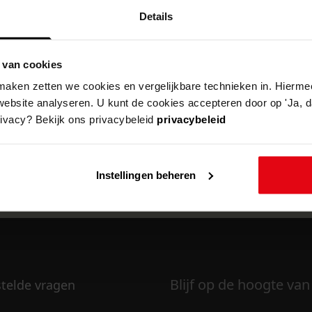
Details
 van cookies
k om deze pagina te kunnen bekijken.
aken zetten we cookies en vergelijkbare technieken in. Hierme
website analyseren. U kunt de cookies accepteren door op 'Ja, da
rivacy? Bekijk ons privacybeleid
privacybeleid
Instellingen beheren
Blijf op de hoogte van
stelde vragen