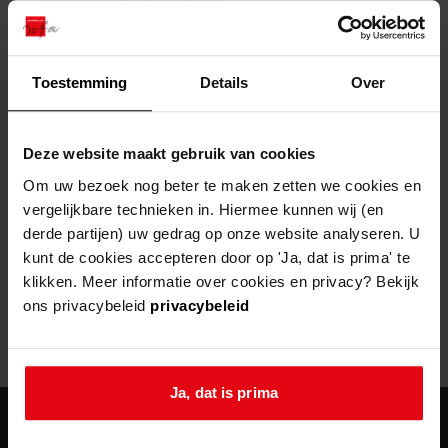
zoektips
Wij helpen u op weg met een aantal zoektips.
bekijk ons geschiedenislokaal
vergunningen
bouwvergunningen
advisering en toezicht
bekijk alle zoektips
beeld en geluid
omgevingsvergunningen
beleidsplan
uitleg nodig?
gemeenschappelijke regeling
Toestemming
Details
Over
publiek jaarverslag
Wij helpen u op weg met een aantal zoektips.
Helaas, er is een fout opgetreden
steun het archief
bekijk alle zoektips
Door een fout tijdens het verwerken van deze pagina is het niet
Deze website maakt gebruik van cookies
mogelijk om deze pagina te kunnen bekijken.
U kunt ook Vriend worden en het Westfries
Om uw bezoek nog beter te maken zetten we cookies en
Archief steunen.
vergelijkbare technieken in. Hiermee kunnen wij (en
404
- Not Found
derde partijen) uw gedrag op onze website analyseren. U
meer weten
kunt de cookies accepteren door op 'Ja, dat is prima' te
Mogelijk kunt u deze pagina niet bezoeken door:
klikken. Meer informatie over cookies en privacy? Bekijk
ons privacybeleid
privacybeleid
een
verouderde bladwijzer/favoriet
een zoekmachine heeft een
verouderde lijst van de website
een
fout getypt
adres
Ja, dat is prima
agenda