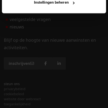
Instellingen beheren
vrijwilligers
veelgestelde vragen
nieuws
Blijf op de hoogte van nieuwe aanwinsten en
activiteiten.
inschrijven
steun ons
privacybeleid
cookiebeleid
website door webreact
toegankelijkheid