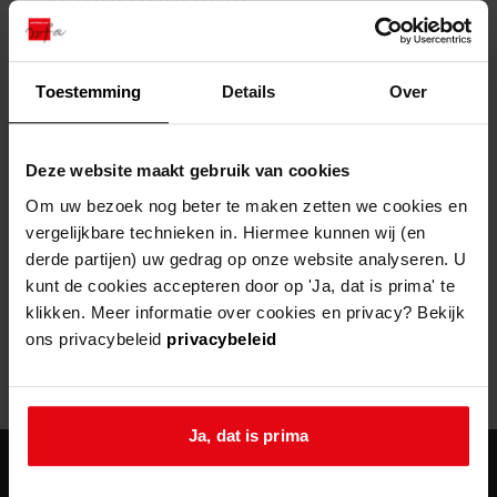
zoektips
Wij helpen u op weg met een aantal zoektips.
bekijk ons geschiedenislokaal
vergunningen
bouwvergunningen
advisering en toezicht
bekijk alle zoektips
beeld en geluid
omgevingsvergunningen
beleidsplan
uitleg nodig?
gemeenschappelijke regeling
Toestemming
Details
Over
publiek jaarverslag
Wij helpen u op weg met een aantal zoektips.
Helaas, er is een fout opgetreden
steun het archief
bekijk alle zoektips
Door een fout tijdens het verwerken van deze pagina is het niet
Deze website maakt gebruik van cookies
mogelijk om deze pagina te kunnen bekijken.
U kunt ook Vriend worden en het Westfries
Om uw bezoek nog beter te maken zetten we cookies en
Archief steunen.
vergelijkbare technieken in. Hiermee kunnen wij (en
404
- Not Found
derde partijen) uw gedrag op onze website analyseren. U
meer weten
kunt de cookies accepteren door op 'Ja, dat is prima' te
Mogelijk kunt u deze pagina niet bezoeken door:
klikken. Meer informatie over cookies en privacy? Bekijk
ons privacybeleid
privacybeleid
een
verouderde bladwijzer/favoriet
een zoekmachine heeft een
verouderde lijst van de website
een
fout getypt
adres
Ja, dat is prima
agenda