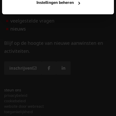
Instellingen beheren
vrijwilligers
veelgestelde vragen
nieuws
Blijf op de hoogte van nieuwe aanwinsten en
activiteiten.
inschrijven
steun ons
privacybeleid
cookiebeleid
website door webreact
toegankelijkheid