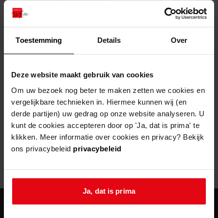
zoektips
Wij helpen u op weg met een aantal zoektips.
bekijk ons geschiedenislokaal
vergunningen
bouwvergunningen
advisering en toezicht
bekijk alle zoektips
beeld en geluid
omgevingsvergunningen
beleidsplan
uitleg nodig?
gemeenschappelijke regeling
Toestemming
Details
Over
publiek jaarverslag
Wij helpen u op weg met een aantal zoektips.
Helaas, er is een fout opgetreden
steun het archief
bekijk alle zoektips
Door een fout tijdens het verwerken van deze pagina is het niet
Deze website maakt gebruik van cookies
mogelijk om deze pagina te kunnen bekijken.
U kunt ook Vriend worden en het Westfries
Om uw bezoek nog beter te maken zetten we cookies en
Archief steunen.
vergelijkbare technieken in. Hiermee kunnen wij (en
404
- Not Found
derde partijen) uw gedrag op onze website analyseren. U
meer weten
kunt de cookies accepteren door op 'Ja, dat is prima' te
Mogelijk kunt u deze pagina niet bezoeken door:
klikken. Meer informatie over cookies en privacy? Bekijk
ons privacybeleid
privacybeleid
een
verouderde bladwijzer/favoriet
een zoekmachine heeft een
verouderde lijst van de website
een
fout getypt
adres
Ja, dat is prima
agenda