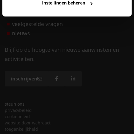
Instellingen beheren
vrijwilligers
veelgestelde vragen
nieuws
Blijf op de hoogte van nieuwe aanwinsten en
activiteiten.
inschrijven
steun ons
privacybeleid
cookiebeleid
website door webreact
toegankelijkheid