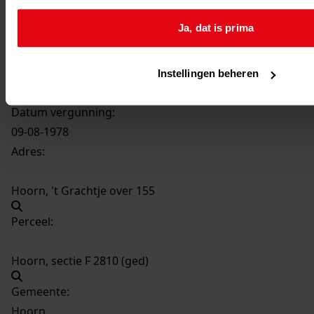
1148
Bouw transformatorstation, 1978
Ja, dat is prima
Datering
:
1978
Beschrijving:
Instellingen beheren
Bouw transformatorstation
Datum vergunning:
09-08-1978
Adres:
Hoorn, 't Grachtje over 155
Perceel:
Hoorn, sectie F 2810 (ged)
Gemeente:
Hoorn