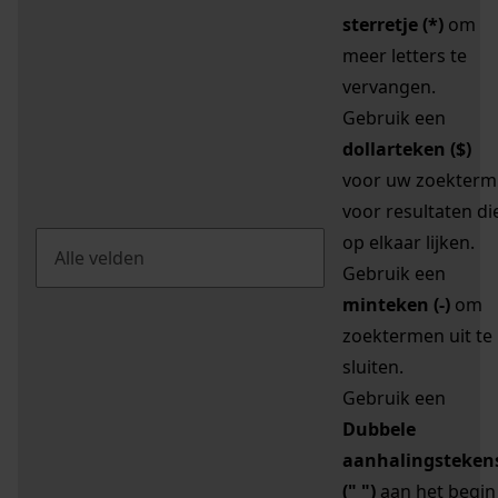
sterretje (*)
om
meer letters te
vervangen.
Gebruik een
dollarteken ($)
voor uw zoekterm
voor resultaten di
op elkaar lijken.
Gebruik een
minteken (-)
om
zoektermen uit te
sluiten.
Gebruik een
Dubbele
aanhalingsteken
(" ")
aan het begin