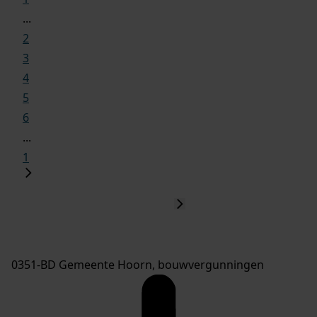
...
2
3
4
5
6
...
1
0351-BD Gemeente Hoorn, bouwvergunningen