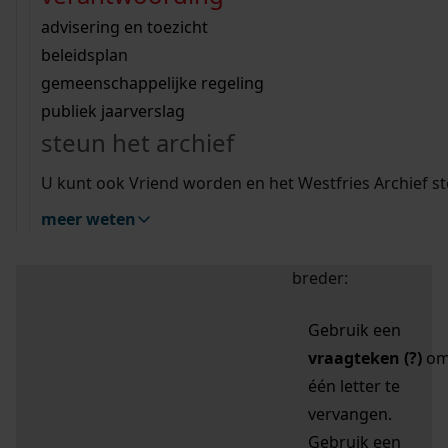
zoektips
Wij helpen u op weg met een aantal zoektips.
bekijk ons geschiedenislokaal
vergunningen
bouwvergunningen
advisering en toezicht
bekijk alle zoektips
beeld en geluid
omgevingsvergunningen
beleidsplan
uitleg nodig?
gemeenschappelijke regeling
publiek jaarverslag
Mijn Studiezaal (inloggen)
Wij helpen u op weg met een aantal zoektips.
steun het archief
bekijk alle zoektips
Door leestekens in
U kunt ook Vriend worden en het Westfries Archief s
uw zoekopdracht te
meer weten
gebruiken, zoekt u
specifieker of juist
breder:
Gebruik een
vraagteken (?)
o
één letter te
vervangen.
Gebruik een