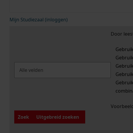
Mijn Studiezaal (inloggen)
Door lees
Gebrui
Gebrui
Gebrui
Gebrui
Gebrui
combina
Voorbeeld
Zoek
Uitgebreid zoeken