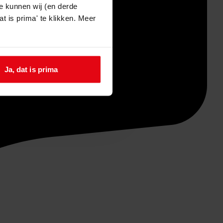
e kunnen wij (en derde
t is prima' te klikken. Meer
Ja, dat is prima