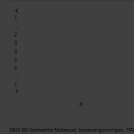
1
...
2
3
4
5
6
...
1
0822-BD Gemeente Midwoud, bouwvergunningen, 190