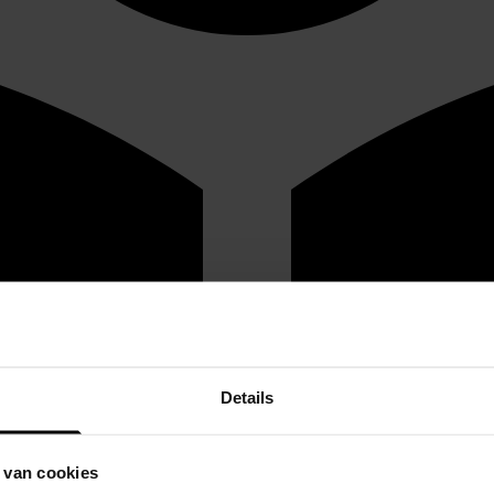
Details
 van cookies