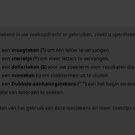
tekens in uw zoekopdracht te gebruiken, zoekt u specifieker
k een
vraagteken (?)
om één letter te vervangen.
k een
sterretje (*)
om meer letters te vervangen.
k een
dollarteken ($)
voor uw zoekterm voor resultaten die o
k een
minteken (-)
om zoektermen uit te sluiten.
k een
Dubbele aanhalingstekens (" ")
aan het begin en ei
tie van woorden te zoeken.
en van het gebruik van deze leestekens en meer zoektips 