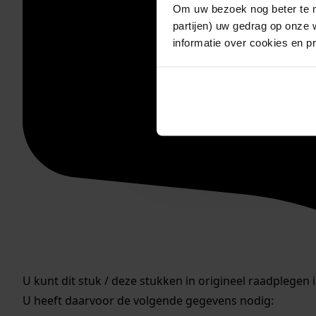
Om uw bezoek nog beter te m
partijen) uw gedrag op onze 
informatie over cookies en p
U kunt dit stuk / deze stukken in origineel raadplegen 
U heeft daarvoor de volgende gegevens nodig: