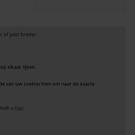
 of juist breder:
p elkaar lijken.
nde van uw zoektermen om naar de exacte
vindt u
hier
.