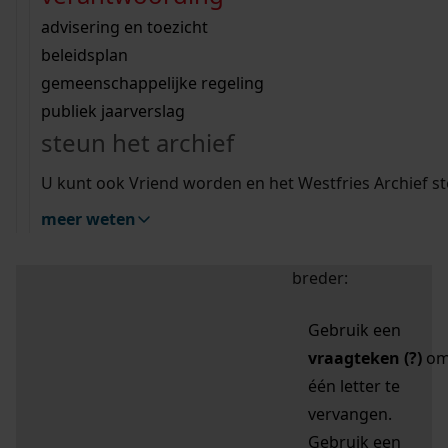
zoektips
Wij helpen u op weg met een aantal zoektips.
bekijk ons geschiedenislokaal
vergunningen
bouwvergunningen
advisering en toezicht
bekijk alle zoektips
beeld en geluid
omgevingsvergunningen
beleidsplan
uitleg nodig?
gemeenschappelijke regeling
publiek jaarverslag
Mijn Studiezaal (inloggen)
Wij helpen u op weg met een aantal zoektips.
steun het archief
bekijk alle zoektips
Door leestekens in
U kunt ook Vriend worden en het Westfries Archief s
uw zoekopdracht te
meer weten
gebruiken, zoekt u
specifieker of juist
breder:
Gebruik een
vraagteken (?)
o
één letter te
vervangen.
Gebruik een