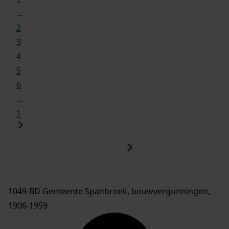
...
2
3
4
5
6
...
1
1049-BD Gemeente Spanbroek, bouwvergunningen,
1906-1959