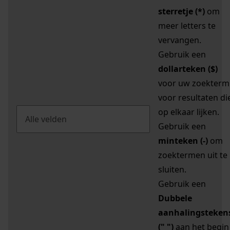
sterretje (*)
om
meer letters te
vervangen.
Gebruik een
dollarteken ($)
voor uw zoekterm
voor resultaten di
op elkaar lijken.
Gebruik een
minteken (-)
om
zoektermen uit te
sluiten.
Gebruik een
Dubbele
aanhalingsteken
(" ")
aan het begin