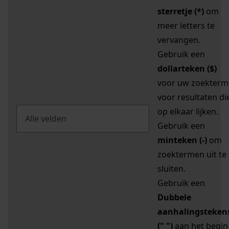
sterretje (*)
om
meer letters te
vervangen.
Gebruik een
dollarteken ($)
voor uw zoekterm
voor resultaten di
op elkaar lijken.
Gebruik een
minteken (-)
om
zoektermen uit te
sluiten.
Gebruik een
Dubbele
aanhalingsteken
(" ")
aan het begin