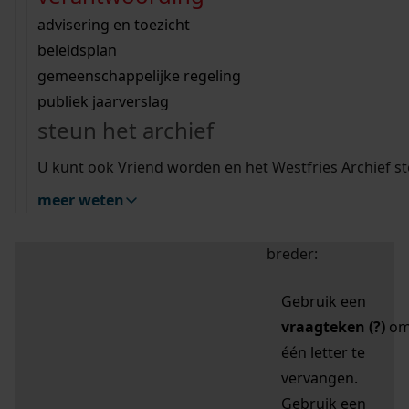
zoektips
Wij helpen u op weg met een aantal zoektips.
bekijk ons geschiedenislokaal
vergunningen
bouwvergunningen
advisering en toezicht
bekijk alle zoektips
beeld en geluid
omgevingsvergunningen
beleidsplan
uitleg nodig?
gemeenschappelijke regeling
publiek jaarverslag
Mijn Studiezaal (inloggen)
Wij helpen u op weg met een aantal zoektips.
steun het archief
bekijk alle zoektips
Door leestekens in
U kunt ook Vriend worden en het Westfries Archief s
uw zoekopdracht te
meer weten
gebruiken, zoekt u
specifieker of juist
breder:
Gebruik een
vraagteken (?)
o
één letter te
vervangen.
Gebruik een