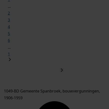
...
2
3
4
5
6
...
1
1049-BD Gemeente Spanbroek, bouwvergunningen,
1906-1959