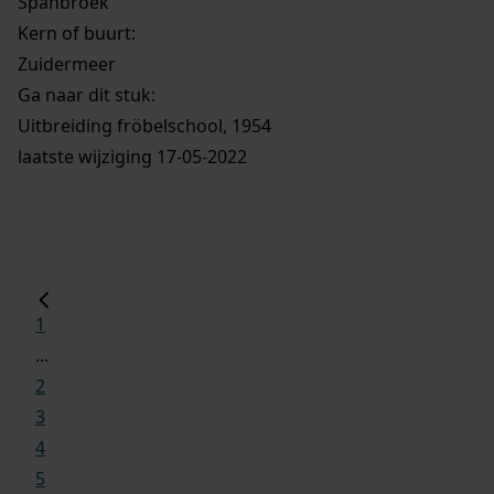
Spanbroek
Kern of buurt:
Zuidermeer
Ga naar dit stuk:
Uitbreiding fröbelschool, 1954
laatste wijziging 17-05-2022
1
...
2
3
4
5