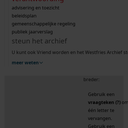
zoektips
Wij helpen u op weg met een aantal zoektips.
bekijk ons geschiedenislokaal
vergunningen
bouwvergunningen
advisering en toezicht
bekijk alle zoektips
beeld en geluid
omgevingsvergunningen
beleidsplan
uitleg nodig?
gemeenschappelijke regeling
publiek jaarverslag
Mijn Studiezaal (inloggen)
Wij helpen u op weg met een aantal zoektips.
steun het archief
bekijk alle zoektips
Door leestekens in
U kunt ook Vriend worden en het Westfries Archief s
uw zoekopdracht te
meer weten
gebruiken, zoekt u
specifieker of juist
breder:
Gebruik een
vraagteken (?)
o
één letter te
vervangen.
Gebruik een