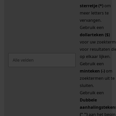
sterretje (*)
om
meer letters te
vervangen.
Gebruik een
dollarteken ($)
voor uw zoekterm
voor resultaten di
op elkaar lijken.
Gebruik een
minteken (-)
om
zoektermen uit te
sluiten.
Gebruik een
Dubbele
aanhalingsteken
(" ")
aan het begin