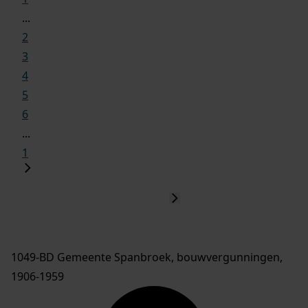
...
2
3
4
5
6
...
1
1049-BD Gemeente Spanbroek, bouwvergunningen,
1906-1959