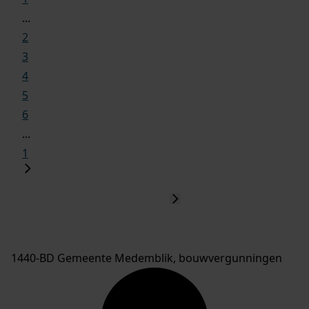
...
2
3
4
5
6
...
1
1440-BD Gemeente Medemblik, bouwvergunningen