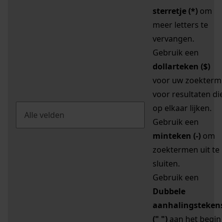
sterretje (*)
om
meer letters te
vervangen.
Gebruik een
dollarteken ($)
voor uw zoekterm
voor resultaten di
op elkaar lijken.
Gebruik een
minteken (-)
om
zoektermen uit te
sluiten.
Gebruik een
Dubbele
aanhalingsteken
(" ")
aan het begin