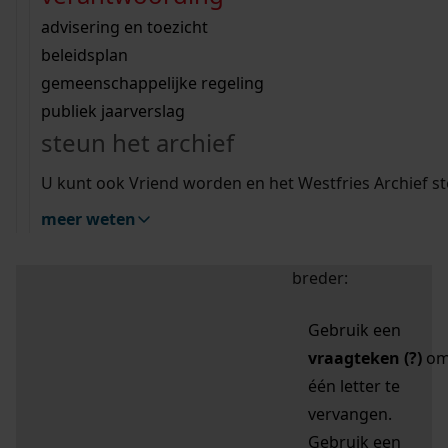
zoektips
Wij helpen u op weg met een aantal zoektips.
bekijk ons geschiedenislokaal
vergunningen
bouwvergunningen
advisering en toezicht
bekijk alle zoektips
beeld en geluid
omgevingsvergunningen
beleidsplan
uitleg nodig?
gemeenschappelijke regeling
publiek jaarverslag
Mijn Studiezaal (inloggen)
Wij helpen u op weg met een aantal zoektips.
steun het archief
bekijk alle zoektips
Door leestekens in
U kunt ook Vriend worden en het Westfries Archief s
uw zoekopdracht te
meer weten
gebruiken, zoekt u
specifieker of juist
breder:
Gebruik een
vraagteken (?)
o
één letter te
vervangen.
Gebruik een