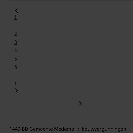
1
...
2
3
4
5
6
...
1
1440-BD Gemeente Medemblik, bouwvergunningen