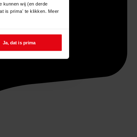
e kunnen wij (en derde
t is prima' te klikken. Meer
Ja, dat is prima