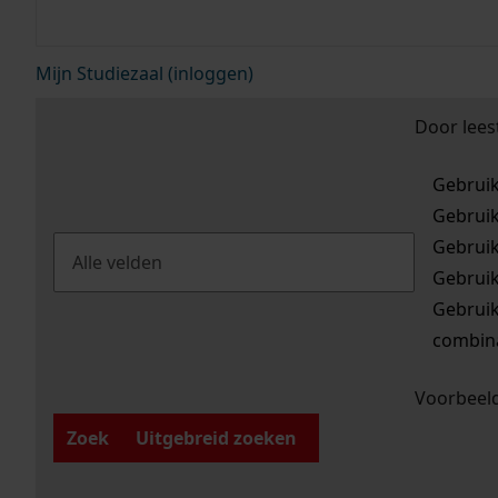
Mijn Studiezaal (inloggen)
Door lees
Gebrui
Gebrui
Gebrui
Gebrui
Gebrui
combina
Voorbeeld
Zoek
Uitgebreid zoeken