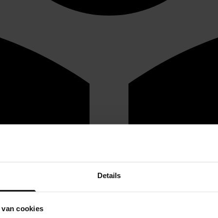
Details
 van cookies