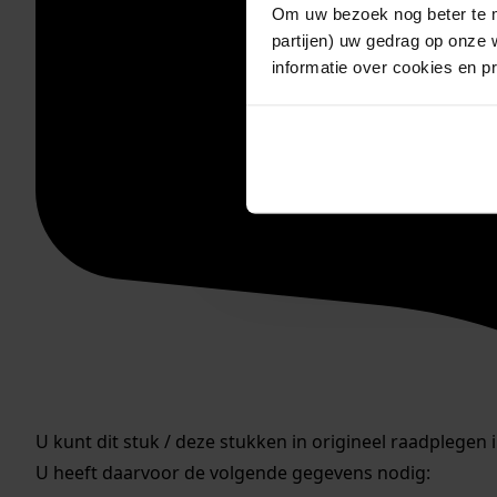
Om uw bezoek nog beter te m
partijen) uw gedrag op onze 
informatie over cookies en p
U kunt dit stuk / deze stukken in origineel raadplegen 
U heeft daarvoor de volgende gegevens nodig: