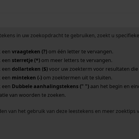
tekens in uw zoekopdracht te gebruiken, zoekt u specifieker
k een
vraagteken (?)
om één letter te vervangen.
k een
sterretje (*)
om meer letters te vervangen.
k een
dollarteken ($)
voor uw zoekterm voor resultaten die o
k een
minteken (-)
om zoektermen uit te sluiten.
k een
Dubbele aanhalingstekens (" ")
aan het begin en ei
tie van woorden te zoeken.
en van het gebruik van deze leestekens en meer zoektips 