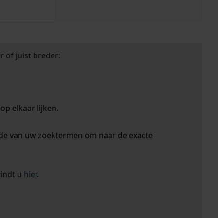
 of juist breder:
p elkaar lijken.
nde van uw zoektermen om naar de exacte
vindt u
hier
.