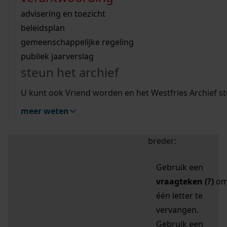
zoektips
Wij helpen u op weg met een aantal zoektips.
bekijk ons geschiedenislokaal
vergunningen
bouwvergunningen
advisering en toezicht
bekijk alle zoektips
beeld en geluid
omgevingsvergunningen
beleidsplan
uitleg nodig?
gemeenschappelijke regeling
publiek jaarverslag
Mijn Studiezaal (inloggen)
Wij helpen u op weg met een aantal zoektips.
steun het archief
bekijk alle zoektips
Door leestekens in
U kunt ook Vriend worden en het Westfries Archief s
uw zoekopdracht te
meer weten
gebruiken, zoekt u
specifieker of juist
breder:
Gebruik een
vraagteken (?)
o
één letter te
vervangen.
Gebruik een