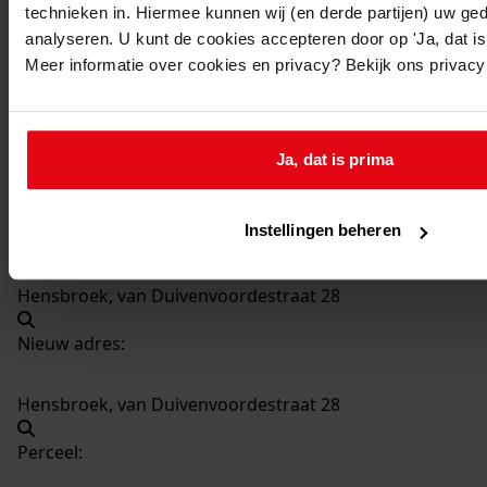
technieken in. Hiermee kunnen wij (en derde partijen) uw ge
417
Bouw garage, 1974
analyseren. U kunt de cookies accepteren door op 'Ja, dat is 
Datering
:
Meer informatie over cookies en privacy? Bekijk ons privac
1974
Beschrijving:
Bouw garage
Ja, dat is prima
Datum vergunning:
30-07-1974
Instellingen beheren
Adres:
Hensbroek, van Duivenvoordestraat 28
Nieuw adres:
Hensbroek, van Duivenvoordestraat 28
Perceel: