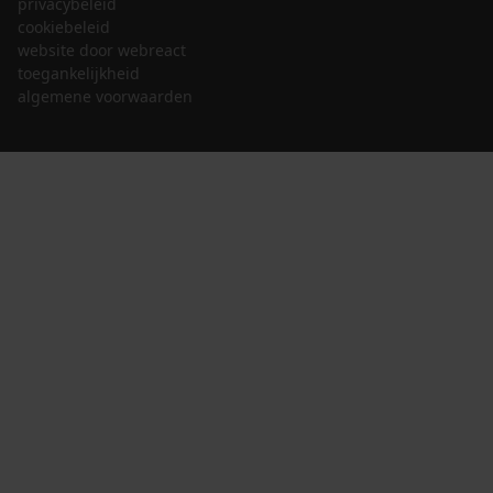
privacybeleid
cookiebeleid
website door webreact
toegankelijkheid
algemene voorwaarden