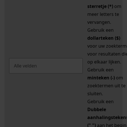
sterretje (*)
om
meer letters te
vervangen.
Gebruik een
dollarteken ($)
voor uw zoekterm
voor resultaten di
op elkaar lijken.
Gebruik een
minteken (-)
om
zoektermen uit te
sluiten.
Gebruik een
Dubbele
aanhalingsteken
(" ")
aan het begin