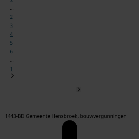
...
2
3
4
5
6
...
1
1443-BD Gemeente Hensbroek, bouwvergunningen