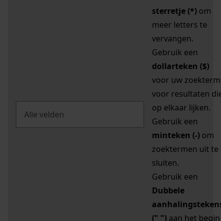
sterretje (*)
om
meer letters te
vervangen.
Gebruik een
dollarteken ($)
voor uw zoekterm
voor resultaten di
op elkaar lijken.
Gebruik een
minteken (-)
om
zoektermen uit te
sluiten.
Gebruik een
Dubbele
aanhalingsteken
(" ")
aan het begin