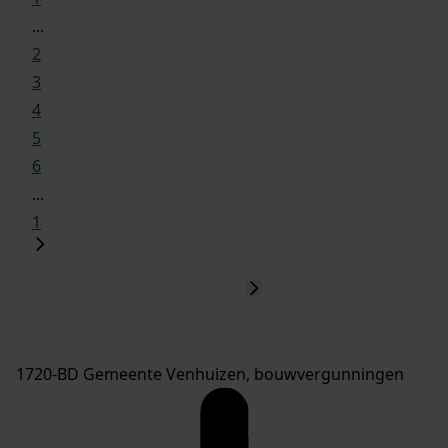
...
2
3
4
5
6
...
1
1720-BD Gemeente Venhuizen, bouwvergunningen