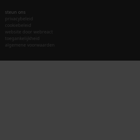
steun ons
privacybeleid
cookiebeleid
website door webreact
toegankelijkheid
algemene voorwaarden