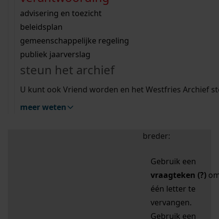
zoektips
Wij helpen u op weg met een aantal zoektips.
bekijk ons geschiedenislokaal
vergunningen
bouwvergunningen
advisering en toezicht
bekijk alle zoektips
beeld en geluid
omgevingsvergunningen
beleidsplan
uitleg nodig?
gemeenschappelijke regeling
publiek jaarverslag
Mijn Studiezaal (inloggen)
Wij helpen u op weg met een aantal zoektips.
steun het archief
bekijk alle zoektips
Door leestekens in
U kunt ook Vriend worden en het Westfries Archief s
uw zoekopdracht te
meer weten
gebruiken, zoekt u
specifieker of juist
breder:
Gebruik een
vraagteken (?)
o
één letter te
vervangen.
Gebruik een