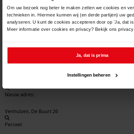
72
Vernieuwen en veranderen woning, 1952
Om uw bezoek nog beter te maken zetten we cookies en verg
Datering
:
technieken in. Hiermee kunnen wij (en derde partijen) uw ge
1952
analyseren. U kunt de cookies accepteren door op 'Ja, dat is 
Meer informatie over cookies en privacy? Bekijk ons privac
Beschrijving:
Vernieuwen en veranderen woning
Datum vergunning:
Ja, dat is prima
18-11-1952
Adres:
Instellingen beheren
Venhuizen, De Buurt 26
Nieuw adres:
Venhuizen, De Buurt 26
Perceel: