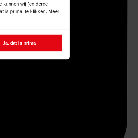
e kunnen wij (en derde
t is prima' te klikken. Meer
Ja, dat is prima