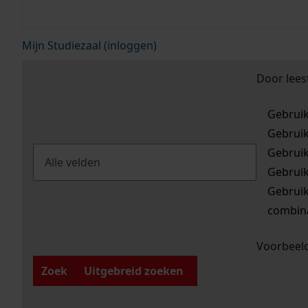
Mijn Studiezaal (inloggen)
Door lees
Gebrui
Gebrui
Gebrui
Gebrui
Gebrui
combina
Voorbeeld
Zoek
Uitgebreid zoeken