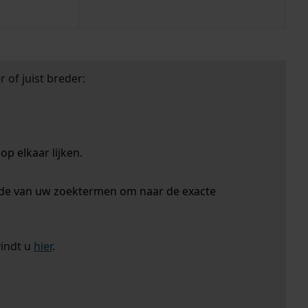
 of juist breder:
p elkaar lijken.
nde van uw zoektermen om naar de exacte
vindt u
hier
.