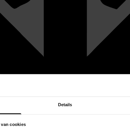
Details
 van cookies