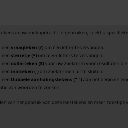
tekens in uw zoekopdracht te gebruiken, zoekt u specifieker
k een
vraagteken (?)
om één letter te vervangen.
k een
sterretje (*)
om meer letters te vervangen.
k een
dollarteken ($)
voor uw zoekterm voor resultaten die o
k een
minteken (-)
om zoektermen uit te sluiten.
k een
Dubbele aanhalingstekens (" ")
aan het begin en ei
tie van woorden te zoeken.
en van het gebruik van deze leestekens en meer zoektips 