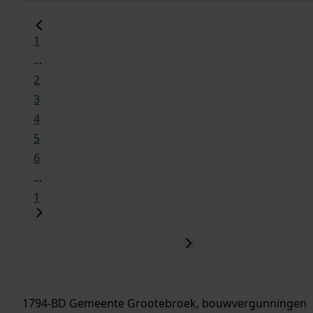
1
...
2
3
4
5
6
...
1
1794-BD Gemeente Grootebroek, bouwvergunningen