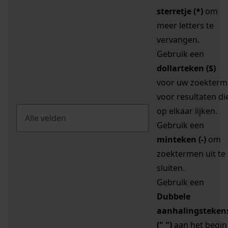
sterretje (*)
om
meer letters te
vervangen.
Gebruik een
dollarteken ($)
voor uw zoekterm
voor resultaten di
op elkaar lijken.
Gebruik een
minteken (-)
om
zoektermen uit te
sluiten.
Gebruik een
Dubbele
aanhalingsteken
(" ")
aan het begin