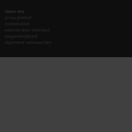
steun ons
privacybeleid
cookiebeleid
website door webreact
toegankelijkheid
algemene voorwaarden