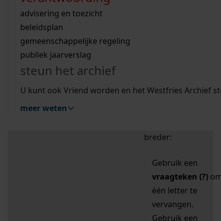
zoektips
Wij helpen u op weg met een aantal zoektips.
bekijk ons geschiedenislokaal
vergunningen
bouwvergunningen
advisering en toezicht
bekijk alle zoektips
beeld en geluid
omgevingsvergunningen
beleidsplan
uitleg nodig?
gemeenschappelijke regeling
publiek jaarverslag
Mijn Studiezaal (inloggen)
Wij helpen u op weg met een aantal zoektips.
steun het archief
bekijk alle zoektips
Door leestekens in
U kunt ook Vriend worden en het Westfries Archief s
uw zoekopdracht te
meer weten
gebruiken, zoekt u
specifieker of juist
breder:
Gebruik een
vraagteken (?)
o
één letter te
vervangen.
Gebruik een