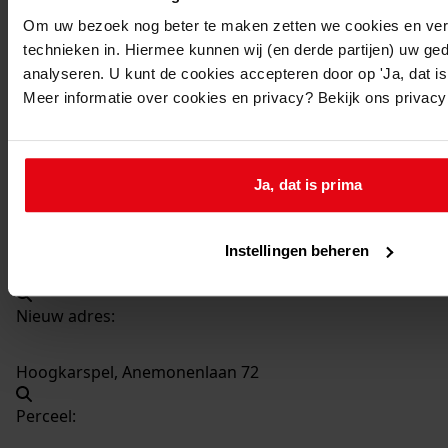
82
Vernieuwen berging, 2001
Om uw bezoek nog beter te maken zetten we cookies en verg
Datering
:
technieken in. Hiermee kunnen wij (en derde partijen) uw ge
2001
analyseren. U kunt de cookies accepteren door op 'Ja, dat is 
Meer informatie over cookies en privacy? Bekijk ons privac
Beschrijving:
Vernieuwen berging
Datum vergunning:
Ja, dat is prima
21-02-2001
Adres:
Instellingen beheren
Hoogkarspel, Anemonenlaan 72
Nieuw adres:
Hoogkarspel, Anemonenlaan 72
Perceel: