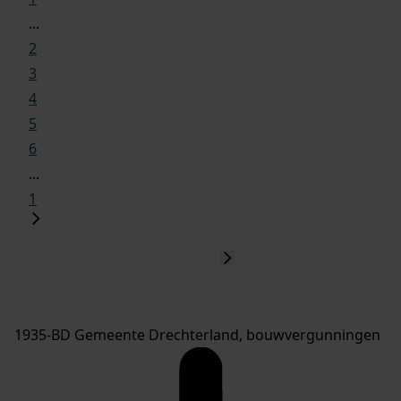
...
2
3
4
5
6
...
1
1935-BD Gemeente Drechterland, bouwvergunningen