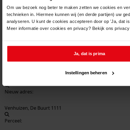
545
Aanbouwen serre, 1994
Om uw bezoek nog beter te maken zetten we cookies en verg
Datering
:
technieken in. Hiermee kunnen wij (en derde partijen) uw ge
1994
analyseren. U kunt de cookies accepteren door op 'Ja, dat is 
Meer informatie over cookies en privacy? Bekijk ons privac
Beschrijving:
Aanbouwen serre
Datum vergunning:
Ja, dat is prima
20-09-1994
Adres:
Instellingen beheren
Venhuizen, De Buurt 111
Nieuw adres:
Venhuizen, De Buurt 1111
Perceel: