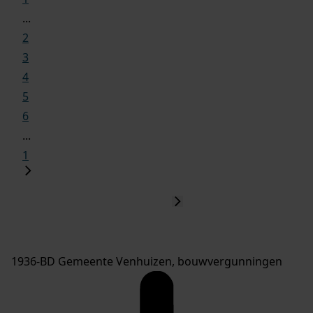
...
2
3
4
5
6
...
1
1936-BD Gemeente Venhuizen, bouwvergunningen