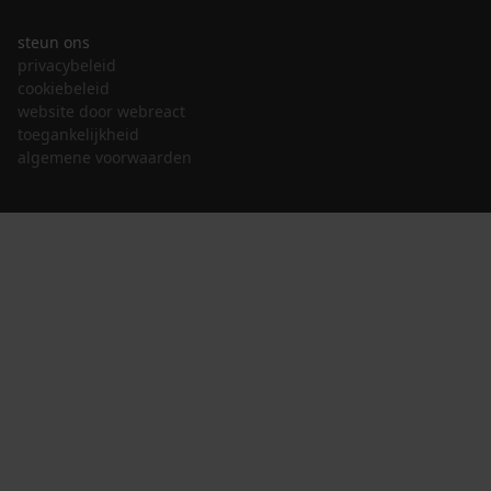
steun ons
privacybeleid
cookiebeleid
website door webreact
toegankelijkheid
algemene voorwaarden