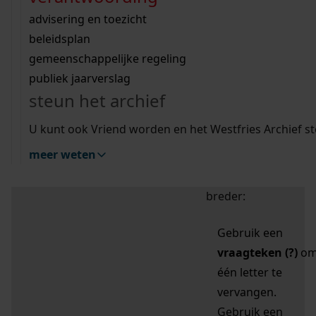
zoektips
Wij helpen u op weg met een aantal zoektips.
bekijk ons geschiedenislokaal
vergunningen
bouwvergunningen
advisering en toezicht
bekijk alle zoektips
beeld en geluid
omgevingsvergunningen
beleidsplan
uitleg nodig?
gemeenschappelijke regeling
publiek jaarverslag
Mijn Studiezaal (inloggen)
Wij helpen u op weg met een aantal zoektips.
steun het archief
bekijk alle zoektips
Door leestekens in
U kunt ook Vriend worden en het Westfries Archief s
uw zoekopdracht te
meer weten
gebruiken, zoekt u
specifieker of juist
breder:
Gebruik een
vraagteken (?)
o
één letter te
vervangen.
Gebruik een