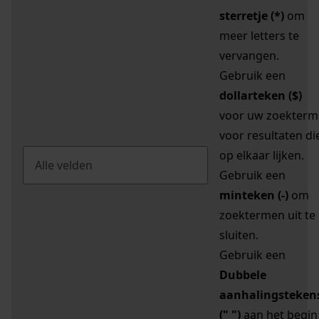
sterretje (*)
om
meer letters te
vervangen.
Gebruik een
dollarteken ($)
voor uw zoekterm
voor resultaten di
op elkaar lijken.
Gebruik een
minteken (-)
om
zoektermen uit te
sluiten.
Gebruik een
Dubbele
aanhalingsteken
(" ")
aan het begin