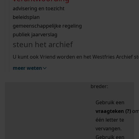
zoektips
Wij helpen u op weg met een aantal zoektips.
bekijk ons geschiedenislokaal
vergunningen
bouwvergunningen
advisering en toezicht
bekijk alle zoektips
beeld en geluid
omgevingsvergunningen
beleidsplan
uitleg nodig?
gemeenschappelijke regeling
publiek jaarverslag
Mijn Studiezaal (inloggen)
Wij helpen u op weg met een aantal zoektips.
steun het archief
bekijk alle zoektips
Door leestekens in
U kunt ook Vriend worden en het Westfries Archief s
uw zoekopdracht te
meer weten
gebruiken, zoekt u
specifieker of juist
breder:
Gebruik een
vraagteken (?)
o
één letter te
vervangen.
Gebruik een