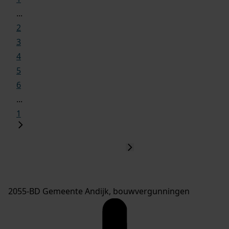
...
2
3
4
5
6
...
1
2055-BD Gemeente Andijk, bouwvergunningen