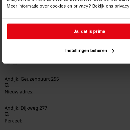
593
Bouw van een bedrijfsruimte, 1980
Meer informatie over cookies en privacy? Bekijk ons privac
Datering
:
1980
Beschrijving:
Ja, dat is prima
Bouw van een bedrijfsruimte
Datum vergunning:
Instellingen beheren
27-03-1980
Adres:
Andijk, Geuzenbuurt 255
Nieuw adres:
Andijk, Dijkweg 277
Perceel: