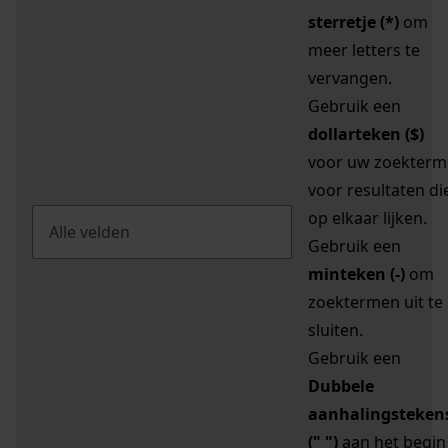
sterretje (*)
om
meer letters te
vervangen.
Gebruik een
dollarteken ($)
voor uw zoekterm
voor resultaten di
op elkaar lijken.
Gebruik een
minteken (-)
om
zoektermen uit te
sluiten.
Gebruik een
Dubbele
aanhalingsteken
(" ")
aan het begin