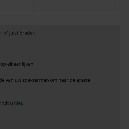
 of juist breder:
p elkaar lijken.
nde van uw zoektermen om naar de exacte
vindt u
hier
.