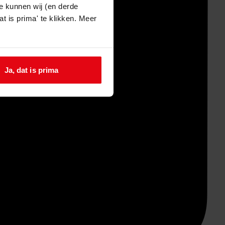
e kunnen wij (en derde
t is prima' te klikken. Meer
Ja, dat is prima