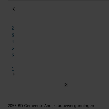
1
...
2
3
4
5
6
...
1
2055-BD Gemeente Andijk, bouwvergunningen