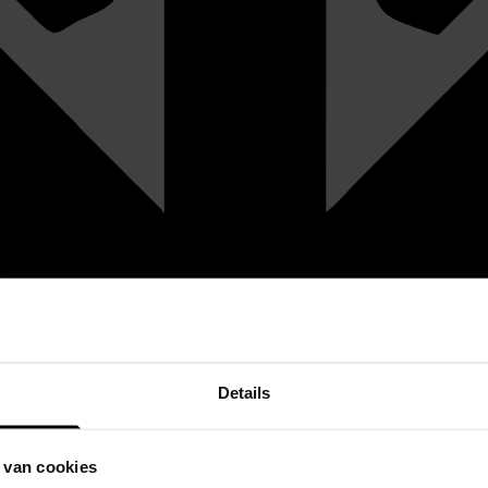
Details
 van cookies