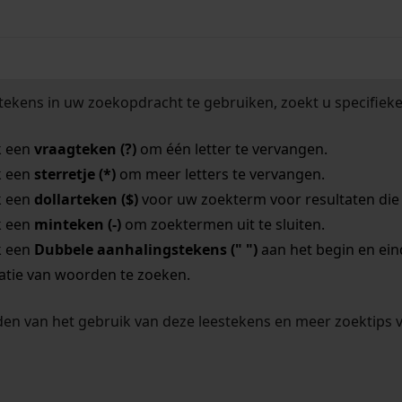
tekens in uw zoekopdracht te gebruiken, zoekt u specifieker
k een
vraagteken (?)
om één letter te vervangen.
k een
sterretje (*)
om meer letters te vervangen.
k een
dollarteken ($)
voor uw zoekterm voor resultaten die o
k een
minteken (-)
om zoektermen uit te sluiten.
k een
Dubbele aanhalingstekens (" ")
aan het begin en ei
tie van woorden te zoeken.
en van het gebruik van deze leestekens en meer zoektips 