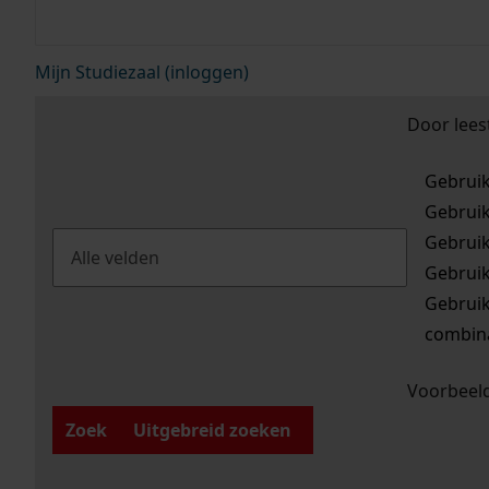
Mijn Studiezaal (inloggen)
Door lees
Gebrui
Gebrui
Gebrui
Gebrui
Gebrui
combina
Voorbeeld
Zoek
Uitgebreid zoeken