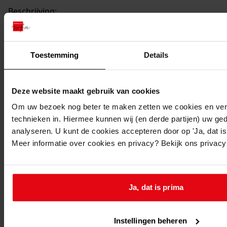
Beschrijving:
Plaatsen noodlokaal
Datum vergunning:
28-07-1992
Toestemming
Details
Adres:
Deze website maakt gebruik van cookies
Medemblik, Koggenlaan 35
Om uw bezoek nog beter te maken zetten we cookies en verg
Nieuw adres:
technieken in. Hiermee kunnen wij (en derde partijen) uw ge
analyseren. U kunt de cookies accepteren door op 'Ja, dat is 
Meer informatie over cookies en privacy? Bekijk ons privac
Medemblik, Koggenlaan 35
Perceel:
Ja, dat is prima
Medemblik, sectie B
Gemeente:
Instellingen beheren