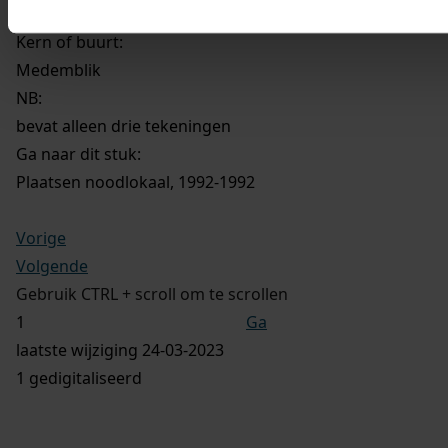
Medemblik
Kern of buurt:
Medemblik
NB
:
bevat alleen drie tekeningen
Ga naar dit stuk:
Plaatsen noodlokaal, 1992-1992
Vorige
Volgende
Gebruik CTRL + scroll om te scrollen
Ga
laatste wijziging 24-03-2023
1 gedigitaliseerd