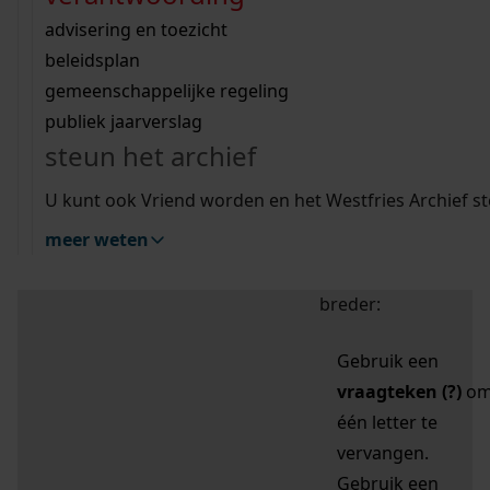
zoektips
Wij helpen u op weg met een aantal zoektips.
bekijk ons geschiedenislokaal
vergunningen
bouwvergunningen
advisering en toezicht
bekijk alle zoektips
beeld en geluid
omgevingsvergunningen
beleidsplan
uitleg nodig?
gemeenschappelijke regeling
publiek jaarverslag
Mijn Studiezaal (inloggen)
Wij helpen u op weg met een aantal zoektips.
steun het archief
bekijk alle zoektips
Door leestekens in
U kunt ook Vriend worden en het Westfries Archief s
uw zoekopdracht te
meer weten
gebruiken, zoekt u
specifieker of juist
breder:
Gebruik een
vraagteken (?)
o
één letter te
vervangen.
Gebruik een