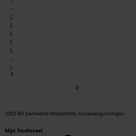
...
2
3
4
5
6
...
1
2062-BD Gemeente Medemblik, bouwvergunningen
Mijn Studiezaal