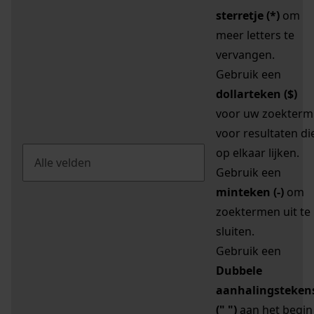
sterretje (*)
om
meer letters te
vervangen.
Gebruik een
dollarteken ($)
voor uw zoekterm
voor resultaten di
op elkaar lijken.
Gebruik een
minteken (-)
om
zoektermen uit te
sluiten.
Gebruik een
Dubbele
aanhalingsteken
(" ")
aan het begin