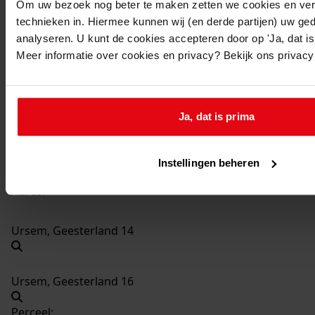
Om uw bezoek nog beter te maken zetten we cookies en verg
technieken in. Hiermee kunnen wij (en derde partijen) uw ge
2879
het plaatsen van een dubbele dakkapel , 2001-
analyseren. U kunt de cookies accepteren door op 'Ja, dat is 
2002
Meer informatie over cookies en privacy? Bekijk ons privac
Datering
:
2001-2002
Beschrijving:
Ja, dat is prima
het plaatsen van een dubbele dakkapel
Datum vergunning:
Instellingen beheren
12-02-2002
Adres:
Ursem, Geesterland 14
Ursem, Geesterland 16
Perceel: