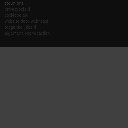
steun ons
privacybeleid
cookiebeleid
website door webreact
toegankelijkheid
algemene voorwaarden