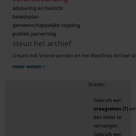
zoektips
Wij helpen u op weg met een aantal zoektips.
bekijk ons geschiedenislokaal
vergunningen
bouwvergunningen
advisering en toezicht
bekijk alle zoektips
beeld en geluid
omgevingsvergunningen
beleidsplan
uitleg nodig?
gemeenschappelijke regeling
publiek jaarverslag
Mijn Studiezaal (inloggen)
Wij helpen u op weg met een aantal zoektips.
steun het archief
bekijk alle zoektips
Door leestekens in
U kunt ook Vriend worden en het Westfries Archief s
uw zoekopdracht te
meer weten
gebruiken, zoekt u
specifieker of juist
breder:
Gebruik een
vraagteken (?)
o
één letter te
vervangen.
Gebruik een