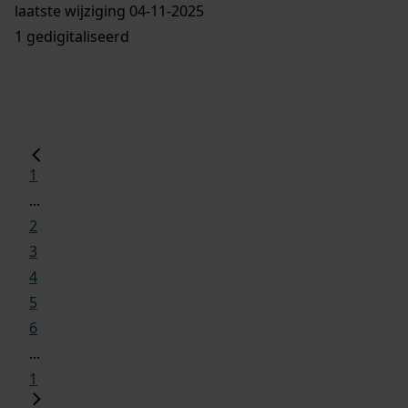
laatste wijziging 04-11-2025
1 gedigitaliseerd
1
...
2
3
4
5
6
...
1