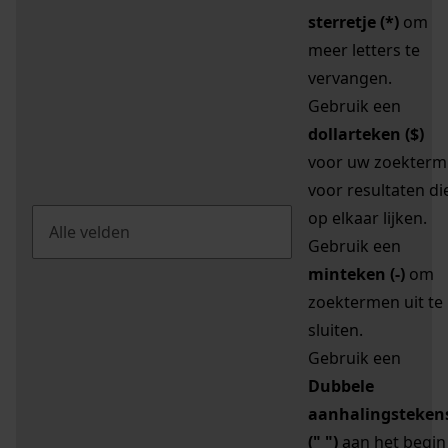
sterretje (*)
om
meer letters te
vervangen.
Gebruik een
dollarteken ($)
voor uw zoekterm
voor resultaten di
op elkaar lijken.
Gebruik een
minteken (-)
om
zoektermen uit te
sluiten.
Gebruik een
Dubbele
aanhalingsteken
(" ")
aan het begin