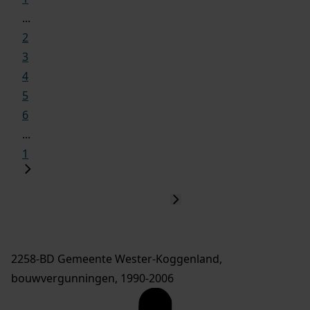
...
2
3
4
5
6
...
1
2258-BD Gemeente Wester-Koggenland,
bouwvergunningen, 1990-2006