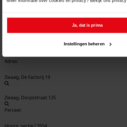
Meer informatie over cookies en privacy? Bekijk ons privac
764
Verbouw kantoor en garage, 1984
Datering
:
1984
Ja, dat is prima
Beschrijving:
Verbouw kantoor en garage
Instellingen beheren
Datum vergunning:
14-08-1984
Adres:
Zwaag, De Factorij 19
Zwaag, Dorpsstraat 125
Perceel:
Hoorn, sectie I 3554