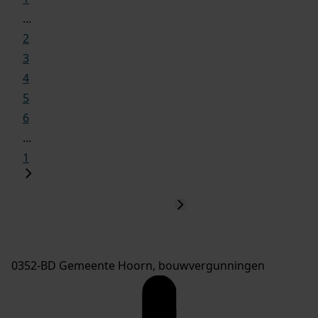
...
2
3
4
5
6
...
1
0352-BD Gemeente Hoorn, bouwvergunningen