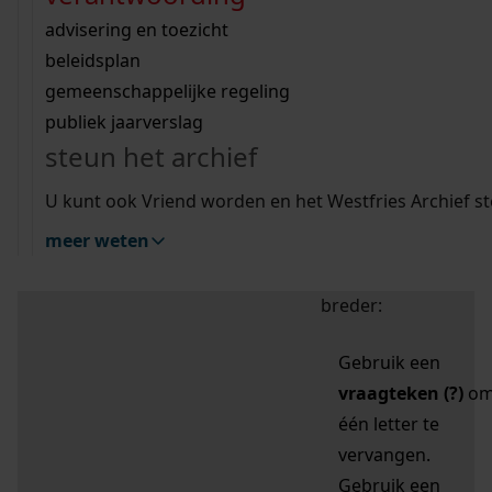
zoektips
Wij helpen u op weg met een aantal zoektips.
bekijk ons geschiedenislokaal
vergunningen
bouwvergunningen
advisering en toezicht
bekijk alle zoektips
beeld en geluid
omgevingsvergunningen
beleidsplan
uitleg nodig?
gemeenschappelijke regeling
publiek jaarverslag
Mijn Studiezaal (inloggen)
Wij helpen u op weg met een aantal zoektips.
steun het archief
bekijk alle zoektips
Door leestekens in
U kunt ook Vriend worden en het Westfries Archief s
uw zoekopdracht te
meer weten
gebruiken, zoekt u
specifieker of juist
breder:
Gebruik een
vraagteken (?)
o
één letter te
vervangen.
Gebruik een