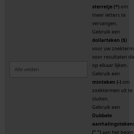
sterretje (*)
om
meer letters te
vervangen.
Gebruik een
dollarteken ($)
voor uw zoekterm
voor resultaten di
op elkaar lijken.
Gebruik een
minteken (-)
om
zoektermen uit te
sluiten.
Gebruik een
Dubbele
aanhalingsteken
(" ")
aan het begin