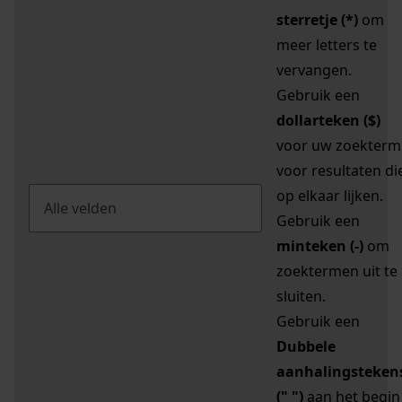
sterretje (*)
om
meer letters te
vervangen.
Gebruik een
dollarteken ($)
voor uw zoekterm
voor resultaten di
op elkaar lijken.
Gebruik een
minteken (-)
om
zoektermen uit te
sluiten.
Gebruik een
Dubbele
aanhalingsteken
(" ")
aan het begin