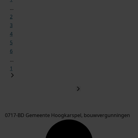
...
2
3
4
5
6
...
1
0717-BD Gemeente Hoogkarspel, bouwvergunningen