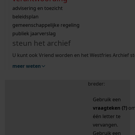
zoektips
Wij helpen u op weg met een aantal zoektips.
bekijk ons geschiedenislokaal
vergunningen
bouwvergunningen
advisering en toezicht
bekijk alle zoektips
beeld en geluid
omgevingsvergunningen
beleidsplan
uitleg nodig?
gemeenschappelijke regeling
publiek jaarverslag
Mijn Studiezaal (inloggen)
Wij helpen u op weg met een aantal zoektips.
steun het archief
bekijk alle zoektips
Door leestekens in
U kunt ook Vriend worden en het Westfries Archief s
uw zoekopdracht te
meer weten
gebruiken, zoekt u
specifieker of juist
breder:
Gebruik een
vraagteken (?)
o
één letter te
vervangen.
Gebruik een