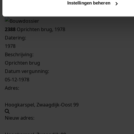
Instellingen beheren
Inventaris
Zwaagdijk
2388
Oprichten brug, 1978
Datering
:
1978
Beschrijving:
Oprichten brug
Datum vergunning:
05-12-1978
Adres:
Hoogkarspel, Zwaagdijk-Oost 99
Nieuw adres: