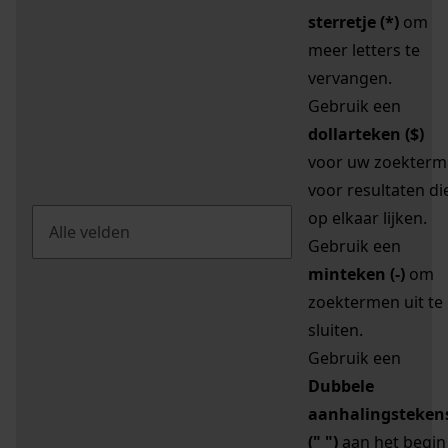
sterretje (*)
om
meer letters te
vervangen.
Gebruik een
dollarteken ($)
voor uw zoekterm
voor resultaten di
op elkaar lijken.
Gebruik een
minteken (-)
om
zoektermen uit te
sluiten.
Gebruik een
Dubbele
aanhalingsteken
(" ")
aan het begin