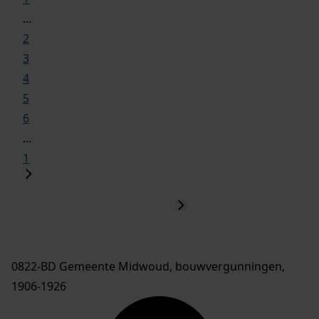
...
2
3
4
5
6
...
1
0822-BD Gemeente Midwoud, bouwvergunningen,
1906-1926