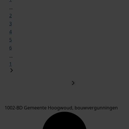
...
2
3
4
5
6
...
1
1002-BD Gemeente Hoogwoud, bouwvergunningen