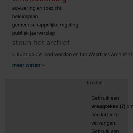
zoektips
Wij helpen u op weg met een aantal zoektips.
bekijk ons geschiedenislokaal
vergunningen
bouwvergunningen
advisering en toezicht
bekijk alle zoektips
beeld en geluid
omgevingsvergunningen
beleidsplan
uitleg nodig?
gemeenschappelijke regeling
publiek jaarverslag
Mijn Studiezaal (inloggen)
Wij helpen u op weg met een aantal zoektips.
steun het archief
bekijk alle zoektips
Door leestekens in
U kunt ook Vriend worden en het Westfries Archief s
uw zoekopdracht te
meer weten
gebruiken, zoekt u
specifieker of juist
breder:
Gebruik een
vraagteken (?)
o
één letter te
vervangen.
Gebruik een