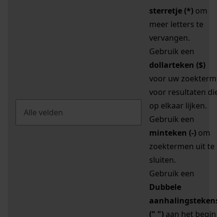
sterretje (*)
om
meer letters te
vervangen.
Gebruik een
dollarteken ($)
voor uw zoekterm
voor resultaten di
op elkaar lijken.
Gebruik een
minteken (-)
om
zoektermen uit te
sluiten.
Gebruik een
Dubbele
aanhalingsteken
(" ")
aan het begin