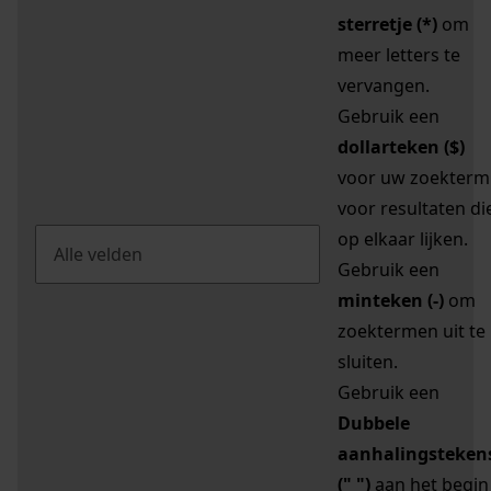
sterretje (*)
om
meer letters te
vervangen.
Gebruik een
dollarteken ($)
voor uw zoekterm
voor resultaten di
op elkaar lijken.
Gebruik een
minteken (-)
om
zoektermen uit te
sluiten.
Gebruik een
Dubbele
aanhalingsteken
(" ")
aan het begin