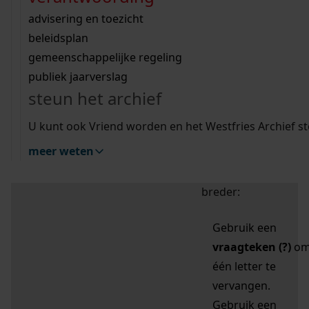
zoektips
Wij helpen u op weg met een aantal zoektips.
bekijk ons geschiedenislokaal
vergunningen
bouwvergunningen
advisering en toezicht
bekijk alle zoektips
beeld en geluid
omgevingsvergunningen
beleidsplan
uitleg nodig?
gemeenschappelijke regeling
publiek jaarverslag
Mijn Studiezaal (inloggen)
Wij helpen u op weg met een aantal zoektips.
steun het archief
bekijk alle zoektips
Door leestekens in
U kunt ook Vriend worden en het Westfries Archief s
uw zoekopdracht te
meer weten
gebruiken, zoekt u
specifieker of juist
breder:
Gebruik een
vraagteken (?)
o
één letter te
vervangen.
Gebruik een