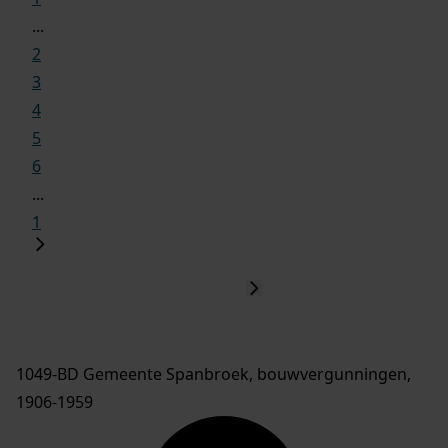
...
2
3
4
5
6
...
1
1049-BD Gemeente Spanbroek, bouwvergunningen,
1906-1959