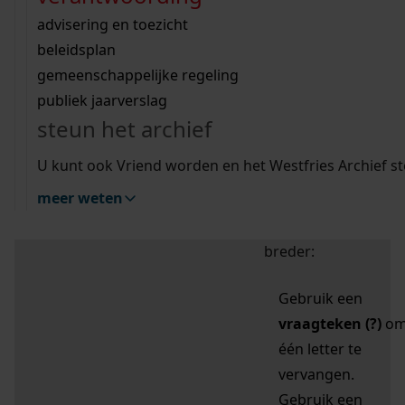
zoektips
Wij helpen u op weg met een aantal zoektips.
bekijk ons geschiedenislokaal
vergunningen
bouwvergunningen
advisering en toezicht
bekijk alle zoektips
beeld en geluid
omgevingsvergunningen
beleidsplan
uitleg nodig?
gemeenschappelijke regeling
publiek jaarverslag
Mijn Studiezaal (inloggen)
Wij helpen u op weg met een aantal zoektips.
steun het archief
bekijk alle zoektips
Door leestekens in
U kunt ook Vriend worden en het Westfries Archief s
uw zoekopdracht te
meer weten
gebruiken, zoekt u
specifieker of juist
breder:
Gebruik een
vraagteken (?)
o
één letter te
vervangen.
Gebruik een