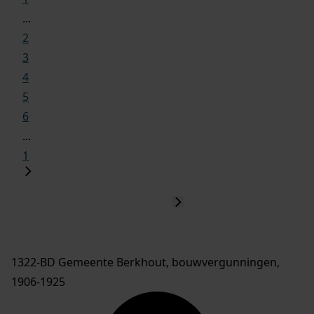
...
2
3
4
5
6
...
1
1322-BD Gemeente Berkhout, bouwvergunningen,
1906-1925