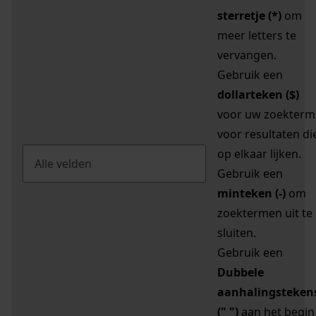
sterretje (*)
om
meer letters te
vervangen.
Gebruik een
dollarteken ($)
voor uw zoekterm
voor resultaten di
op elkaar lijken.
Gebruik een
minteken (-)
om
zoektermen uit te
sluiten.
Gebruik een
Dubbele
aanhalingsteken
(" ")
aan het begin