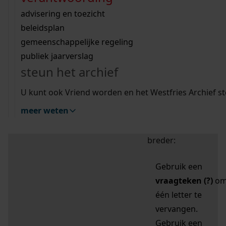
zoektips
Wij helpen u op weg met een aantal zoektips.
bekijk ons geschiedenislokaal
vergunningen
bouwvergunningen
advisering en toezicht
bekijk alle zoektips
beeld en geluid
omgevingsvergunningen
beleidsplan
uitleg nodig?
gemeenschappelijke regeling
publiek jaarverslag
Mijn Studiezaal (inloggen)
Wij helpen u op weg met een aantal zoektips.
steun het archief
bekijk alle zoektips
Door leestekens in
U kunt ook Vriend worden en het Westfries Archief s
uw zoekopdracht te
meer weten
gebruiken, zoekt u
specifieker of juist
breder:
Gebruik een
vraagteken (?)
o
één letter te
vervangen.
Gebruik een