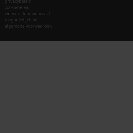
privacybeleid
cookiebeleid
website door webreact
toegankelijkheid
algemene voorwaarden