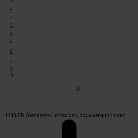
...
2
3
4
5
6
...
1
1443-BD Gemeente Hensbroek, bouwvergunningen