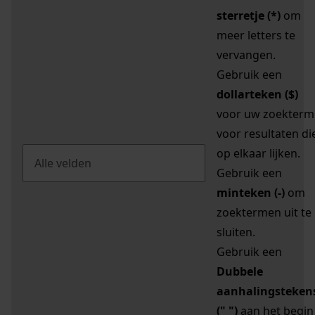
sterretje (*)
om
meer letters te
vervangen.
Gebruik een
dollarteken ($)
voor uw zoekterm
voor resultaten di
op elkaar lijken.
Gebruik een
minteken (-)
om
zoektermen uit te
sluiten.
Gebruik een
Dubbele
aanhalingsteken
(" ")
aan het begin