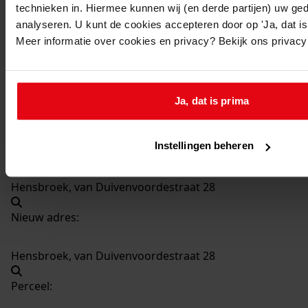
technieken in. Hiermee kunnen wij (en derde partijen) uw ge
417
Bouw garage, 1974
analyseren. U kunt de cookies accepteren door op 'Ja, dat is 
Datering
:
Meer informatie over cookies en privacy? Bekijk ons privac
1974
Beschrijving:
Bouw garage
Ja, dat is prima
Datum vergunning:
30-07-1974
Instellingen beheren
Adres:
Hensbroek, van Duivenvoordestraat 28
Nieuw adres:
Hensbroek, van Duivenvoordestraat 28
Perceel: