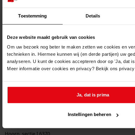
7261
Bouwen van een bedrijfsruimte, 2001
Datering
:
Toestemming
Details
2001
Beschrijving:
Deze website maakt gebruik van cookies
Bouwen van een bedrijfsruimte
Om uw bezoek nog beter te maken zetten we cookies en verg
Datum vergunning:
technieken in. Hiermee kunnen wij (en derde partijen) uw ge
24-04-2001
analyseren. U kunt de cookies accepteren door op 'Ja, dat is 
Adres:
Meer informatie over cookies en privacy? Bekijk ons privac
Hoorn, De Corantijn 61
Perceel:
Ja, dat is prima
Hoorn, sectie I 5977
Instellingen beheren
Hoorn, sectie I 6370