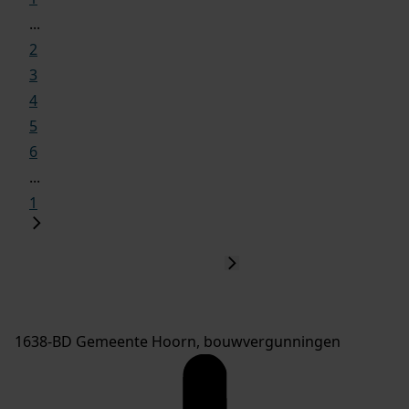
...
2
3
4
5
6
...
1
1638-BD Gemeente Hoorn, bouwvergunningen