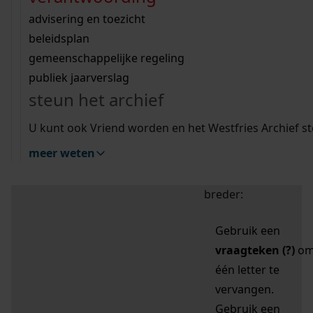
zoektips
Wij helpen u op weg met een aantal zoektips.
bekijk ons geschiedenislokaal
vergunningen
bouwvergunningen
advisering en toezicht
bekijk alle zoektips
beeld en geluid
omgevingsvergunningen
beleidsplan
uitleg nodig?
gemeenschappelijke regeling
publiek jaarverslag
Mijn Studiezaal (inloggen)
Wij helpen u op weg met een aantal zoektips.
steun het archief
bekijk alle zoektips
Door leestekens in
U kunt ook Vriend worden en het Westfries Archief s
uw zoekopdracht te
meer weten
gebruiken, zoekt u
specifieker of juist
breder:
Gebruik een
vraagteken (?)
o
één letter te
vervangen.
Gebruik een