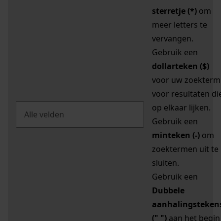
sterretje (*)
om
meer letters te
vervangen.
Gebruik een
dollarteken ($)
voor uw zoekterm
voor resultaten di
op elkaar lijken.
Gebruik een
minteken (-)
om
zoektermen uit te
sluiten.
Gebruik een
Dubbele
aanhalingsteken
(" ")
aan het begin