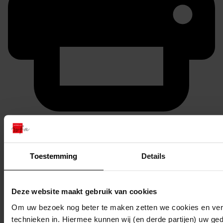
Printen
duurzaam webadres
Toestemming
Details
Inventaris
Deze website maakt gebruik van cookies
Om uw bezoek nog beter te maken zetten we cookies en verg
13
Bouwen van een electrische bemalingsinstallatie,
technieken in. Hiermee kunnen wij (en derde partijen) uw ge