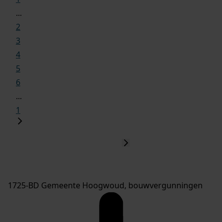
...
2
3
4
5
6
...
1
1725-BD Gemeente Hoogwoud, bouwvergunningen