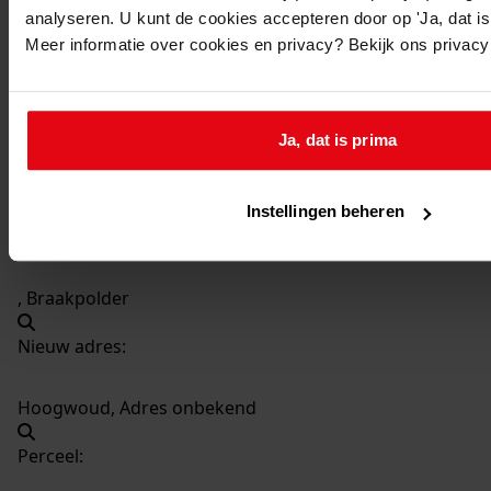
analyseren. U kunt de cookies accepteren door op 'Ja, dat is 
06-12-1950
Meer informatie over cookies en privacy? Bekijk ons privac
Datering
:
06-12-1950
Beschrijving:
Ja, dat is prima
Bouwen van een electrische bemalingsinstallatie
Datum vergunning:
06-12-1950
Instellingen beheren
Adres:
, Braakpolder
Nieuw adres:
Hoogwoud, Adres onbekend
Perceel: