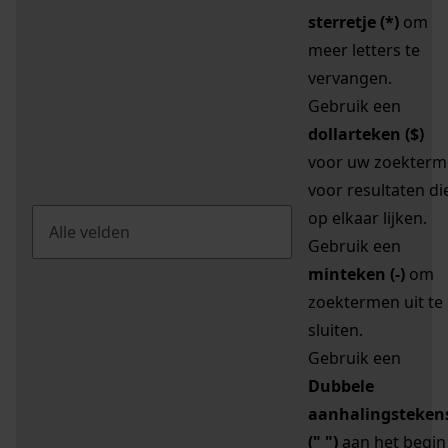
sterretje (*)
om
meer letters te
vervangen.
Gebruik een
dollarteken ($)
voor uw zoekterm
voor resultaten di
op elkaar lijken.
Gebruik een
minteken (-)
om
zoektermen uit te
sluiten.
Gebruik een
Dubbele
aanhalingsteken
(" ")
aan het begin