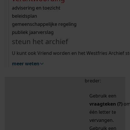
zoektips
Wij helpen u op weg met een aantal zoektips.
bekijk ons geschiedenislokaal
vergunningen
bouwvergunningen
advisering en toezicht
bekijk alle zoektips
beeld en geluid
omgevingsvergunningen
beleidsplan
uitleg nodig?
gemeenschappelijke regeling
publiek jaarverslag
Mijn Studiezaal (inloggen)
Wij helpen u op weg met een aantal zoektips.
steun het archief
bekijk alle zoektips
Door leestekens in
U kunt ook Vriend worden en het Westfries Archief s
uw zoekopdracht te
meer weten
gebruiken, zoekt u
specifieker of juist
breder:
Gebruik een
vraagteken (?)
o
één letter te
vervangen.
Gebruik een